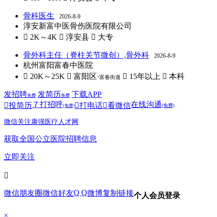
骨科医生
2026-8-9
淳安新富中医骨伤医院有限公司
 2K～4K
 淳安县
 大专
骨外科主任（脊柱关节微创）,骨外科
2026-8-9
杭州富阳富春中医院
 20K～25K
 富阳区·
 15年以上
 本科
富春街道
发招聘
发简历
下载APP
免费
免费
７
打招呼
在线沟通

投简历

打电话

看微信
(免费)
(免费)
微信关注康强医疗人才网
获取全国公立医院招聘信息
立即关注

Q Q
微信朋友圈
微信好友
微博
复制链接
个人会员登录
×