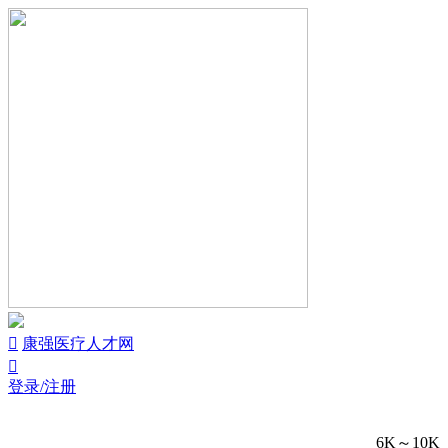


康强医疗人才网

登录/注册
6K～10K