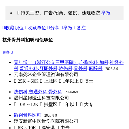
 拖欠工资、广告/招商、骚扰、违规收费
举报

收藏职位

收藏单位

分享

举报

备注
杭州骨外科招聘相似职位
更多 
青年博士（浙江公立三甲医院）,心胸外科-胸科,神经外
科,普通外科,肛肠外科,烧伤科,骨外科,麻醉科
2026-8-9
云南尧米企业管理咨询有限公司
 25K～60K
 上城区
 1年以上
 博士
烧伤科,普通外科,骨外科
2026-8-9
温州星鲲医生科技有限公司
 10K～12K
 拱墅区
 1年以上
 大专
微创骨科医师
2026-8-9
淳安新富中医骨伤医院有限公司
 6K～10K
 淳安县
 中专