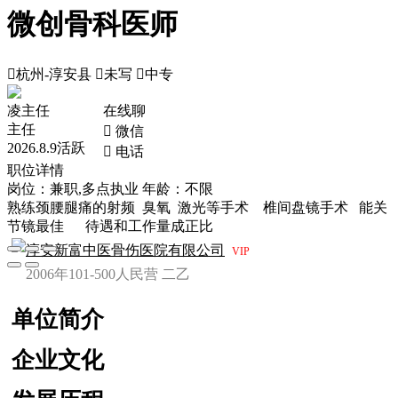
微创骨科医师

杭州-淳安县

未写

中专
凌主任
在线聊
主任
 微信
2026.8.9活跃
 电话
职位详情
岗位：兼职,多点执业
年龄：不限
熟练颈腰腿痛的射频 臭氧 激光等手术 椎间盘镜手术 能关
节镜最佳 待遇和工作量成正比
淳安新富中医骨伤医院有限公司
VIP
2006年
101-500人
民营
二乙
单位简介
企业文化