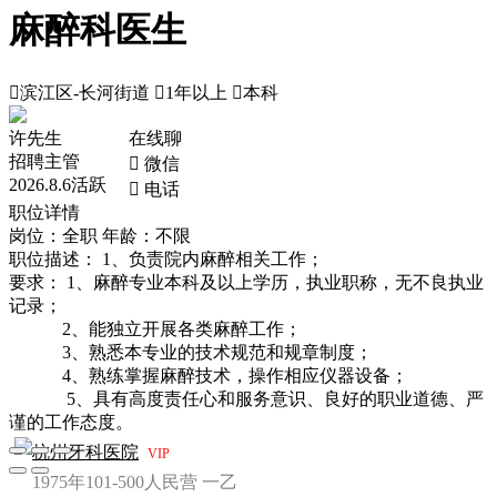
麻醉科医生

滨江区-长河街道

1年以上

本科
许先生
在线聊
招聘主管
 微信
2026.8.6活跃
 电话
职位详情
岗位：全职
年龄：不限
职位描述： 1、负责院内麻醉相关工作；
要求： 1、麻醉专业本科及以上学历，执业职称，无不良执业
记录；
2、能独立开展各类麻醉工作；
3、熟悉本专业的技术规范和规章制度；
4、熟练掌握麻醉技术，操作相应仪器设备；
5、具有高度责任心和服务意识、良好的职业道德、严
谨的工作态度。
杭州牙科医院
VIP
1975年
101-500人
民营
一乙