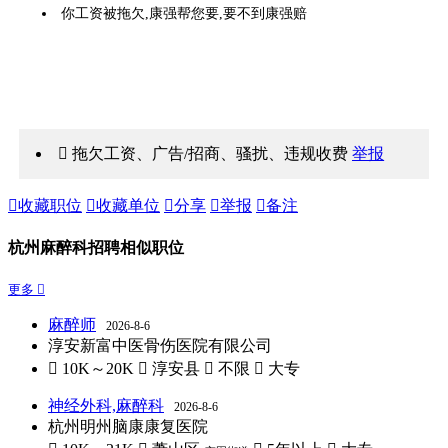
你工资被拖欠,康强帮您要,要不到康强赔
 拖欠工资、广告/招商、骚扰、违规收费
举报

收藏职位

收藏单位

分享

举报

备注
杭州麻醉科招聘相似职位
更多 
麻醉师
2026-8-6
淳安新富中医骨伤医院有限公司
 10K～20K
 淳安县
 不限
 大专
神经外科,麻醉科
2026-8-6
杭州明州脑康康复医院