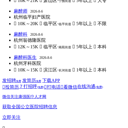
 10K～21K
 萧山区·
 5年以上
 大专
宁围街道
麻醉师
2026-8-6
杭州临平妇产医院
 10K～20K
 临平区·
 5年以上
 不限
临平街道
麻醉科
2026-8-6
杭州翁德隆医院
 12K～15K
 临平区·
 5年以上
 本科
南苑街道
麻醉科医生
2026-8-6
杭州牙科医院
 10K～15K
 滨江区·
 1年以上
 本科
长河街道
发招聘
发简历
下载APP
免费
免费
７
打招呼
在线沟通

投简历

打电话

看微信
(免费)
(免费)
微信关注康强医疗人才网
获取全国公立医院招聘信息
立即关注