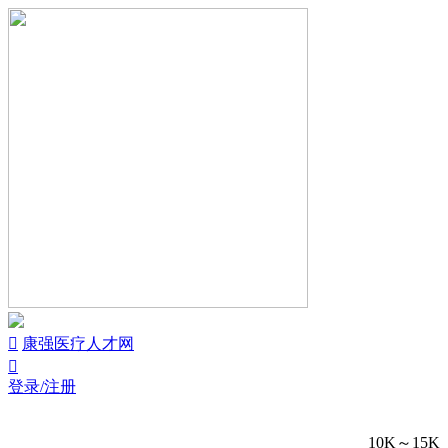


康强医疗人才网

登录/注册
10K～15K