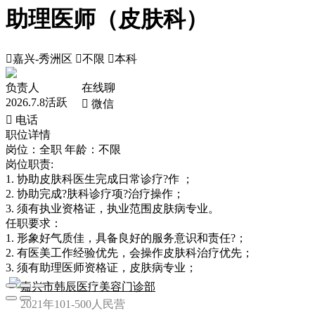
助理医师（皮肤科）

嘉兴-秀洲区

不限

本科
负责人
在线聊
2026.7.8活跃
 微信
 电话
职位详情
岗位：全职
年龄：不限
岗位职责:
1. 协助皮肤科医生完成日常诊疗?作 ；
2. 协助完成?肤科诊疗项?治疗操作；
3. 须有执业资格证，执业范围皮肤病专业。
任职要求：
1. 形象好气质佳，具备良好的服务意识和责任?；
2. 有医美工作经验优先，会操作皮肤科治疗优先；
3. 须有助理医师资格证，皮肤病专业；
嘉兴市韩辰医疗美容门诊部
2021年
101-500人
民营