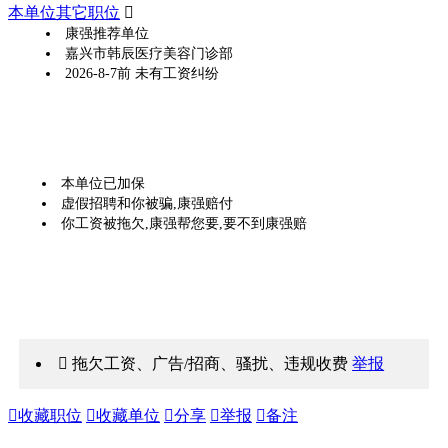
本单位其它职位

康强推荐单位
嘉兴市韩辰医疗美容门诊部
2026-8-7前 未有工资纠纷
本单位已加保
虚假招聘和你被骗,康强赔付
你工资被拖欠,康强帮您要,要不到康强赔
 拖欠工资、广告/招商、骚扰、违规收费
举报

收藏职位

收藏单位

分享

举报

备注