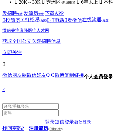
 20K～30K
 秀洲区·
 6年以上
 本科
新城街道
发招聘
发简历
下载APP
免费
免费
７
打招呼
在线沟通

投简历

打电话

看微信
(免费)
(免费)
微信关注康强医疗人才网
获取全国公立医院招聘信息
立即关注

Q Q
微信朋友圈
微信好友
微博
复制链接
个人会员登录
×
登录
短信登录
微信登录
找回密码?
注册简历
(只需1分钟)