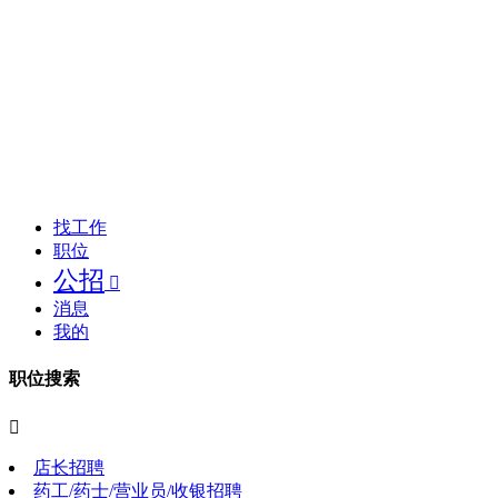
找工作
职位
公招

消息
我的
职位搜索

店长招聘
药工/药士/营业员/收银招聘