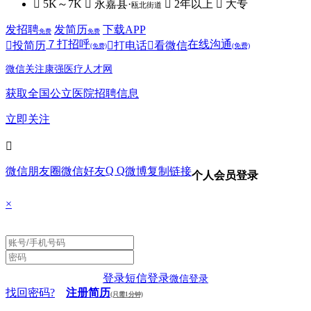
 5K～7K
 永嘉县·
 2年以上
 大专
瓯北街道
发招聘
发简历
下载APP
免费
免费
７
打招呼
在线沟通

投简历

打电话

看微信
(免费)
(免费)
微信关注康强医疗人才网
获取全国公立医院招聘信息
立即关注

Q Q
微信朋友圈
微信好友
微博
复制链接
个人会员登录
×
登录
短信登录
微信登录
找回密码?
注册简历
(只需1分钟)