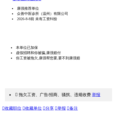
康强推荐单位
众善中医诊所（温州）有限公司
2026-8-8前 未有工资纠纷
本单位已加保
虚假招聘和你被骗,康强赔付
你工资被拖欠,康强帮您要,要不到康强赔
 拖欠工资、广告/招商、骚扰、违规收费
举报

收藏职位

收藏单位

分享

举报

备注