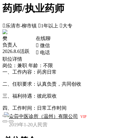
药师/执业药师

乐清市-柳市镇

1年以上

大专
樊
在线聊
负责人
 微信
2026.8.6活跃
 电话
职位详情
岗位：兼职
年龄：不限
一、工作内容：药房日常
二、任职要求：认真负责，共同创收
三、福利待遇：彼此双收
四、工作时间：日常工作时间
众善中医诊所（温州）有限公司
VIP
2019年
1-20人
民营