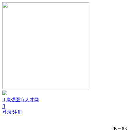


康强医疗人才网

登录/注册
2K～8K