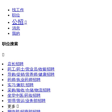
找工作
职位
公招

消息
我的
职位搜索

店长招聘
药工/药士/营业员/收银招聘
导购/促销/营养师/健康招聘
药师/执业药师招聘
实习/兼职 招聘
采购/验收/仓储/物流招聘
坐堂中医/药妆招聘
管理/营运/业务部招聘
更多 
网络部/招商部招聘