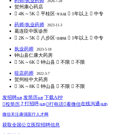
药师/执业药师
2026-7-28
贺州康心药店
 4K～5K
 平桂区·
 1年以上
 中专
羊头镇
药师/执业药师
2023-11-3
葛连臣中医诊所
 2K～5K
 八步区·
 1年以上
 中专
信都镇
执业药师
2023-5-18
钟山县仁康大药房
 5K～6K
 钟山县
 不限
 不限
驻店药师
2022-3-7
贺州桂中大药房
 3K～8K
 钟山县
 不限
 不限
发招聘
发简历
下载APP
免费
免费
７
打招呼
在线沟通

投简历

打电话

看微信
(免费)
(免费)
微信关注康强医疗人才网
获取全国公立医院招聘信息