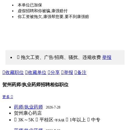
本单位已加保
虚假招聘和你被骗,康强赔付
你工资被拖欠,康强帮您要,要不到康强赔
 拖欠工资、广告/招商、骚扰、违规收费
举报

收藏职位

收藏单位

分享

举报

备注
贺州药师/执业药师招聘相似职位
更多 
药师/执业药师
2026-7-28
贺州康心药店
 3K～5K
 平桂区·
 1年以上
 中专
羊头镇