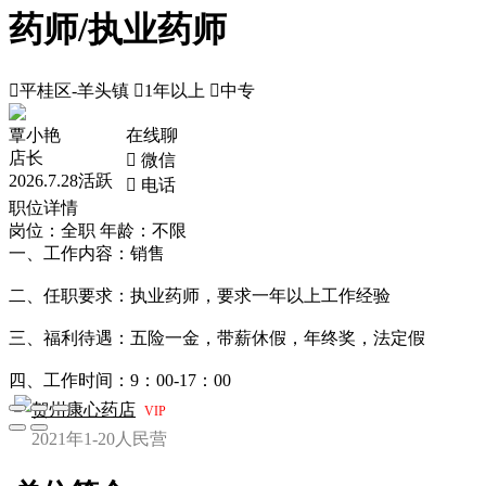
药师/执业药师

平桂区-羊头镇

1年以上

中专
覃小艳
在线聊
店长
 微信
2026.7.28活跃
 电话
职位详情
岗位：全职
年龄：不限
一、工作内容：销售
二、任职要求：执业药师，要求一年以上工作经验
三、福利待遇：五险一金，带薪休假，年终奖，法定假
四、工作时间：9：00-17：00
贺州康心药店
VIP
2021年
1-20人
民营