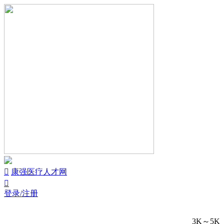


康强医疗人才网

登录/注册
3K～5K