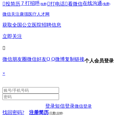
７
打招呼
在线沟通

投简历

打电话

看微信
(免费)
(免费)
微信关注康强医疗人才网
获取全国公立医院招聘信息
立即关注

Q Q
微信朋友圈
微信好友
微博
复制链接
个人会员登录
×
登录
短信登录
微信登录
找回密码?
注册简历
(只需1分钟)