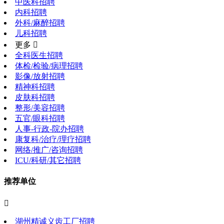
中医科招聘
内科招聘
外科/麻醉招聘
儿科招聘
更多 
全科医生招聘
体检/检验/病理招聘
影像/放射招聘
精神科招聘
皮肤科招聘
整形/美容招聘
五官/眼科招聘
人事-行政-院办招聘
康复科/治疗/理疗招聘
网络/推广/咨询招聘
ICU/科研/其它招聘
推荐单位

湖州精诚义齿工厂招聘