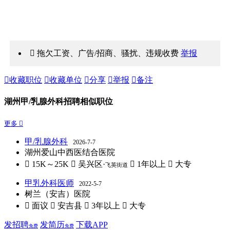
 拖欠工资、广告/招商、骚扰、违规收费
举报

收藏职位

收藏单位

分享

举报

备注
湖州甲/乳腺外科招聘相似职位
更多 
甲/乳腺外科
2026-7-7
湖州爱山中西医结合医院
 15K～25K
 吴兴区·
 1年以上
 大专
飞英街道
甲乳外科医师
2022-5-7
树兰（安吉）医院
 面议
 安吉县
 3年以上
 大专
发招聘
发简历
下载APP
免费
免费