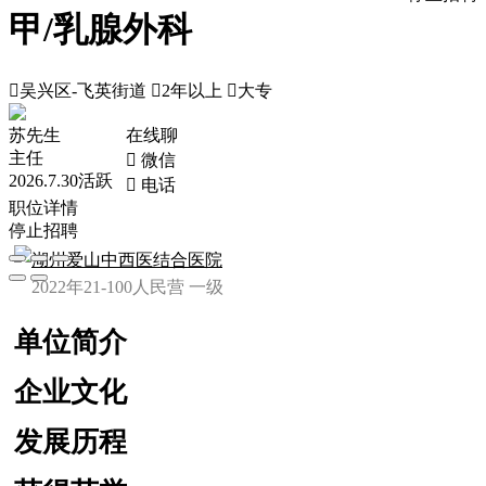
甲/乳腺外科

吴兴区-飞英街道

2年以上

大专
苏先生
在线聊
主任
 微信
2026.7.30活跃
 电话
职位详情
停止招聘
湖州爱山中西医结合医院
2022年
21-100人
民营
一级
单位简介
企业文化
发展历程