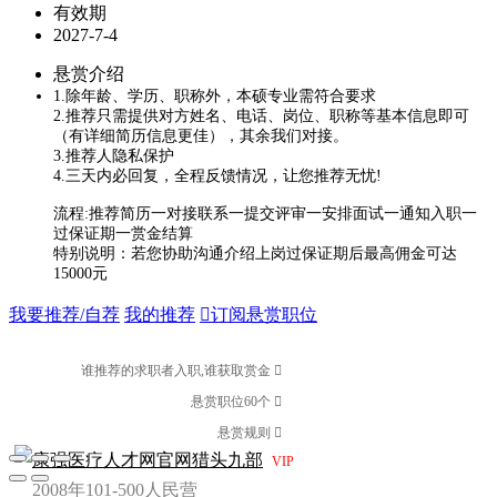
有效期
2027-7-4
悬赏介绍
1.除年龄、学历、职称外，本硕专业需符合要求
2.推荐只需提供对方姓名、电话、岗位、职称等基本信息即可
（有详细简历信息更佳），其余我们对接。
3.推荐人隐私保护
4.三天内必回复，全程反馈情况，让您推荐无忧!
流程:推荐简历一对接联系一提交评审一安排面试一通知入职一
过保证期一赏金结算
特别说明：若您协助沟通介绍上岗过保证期后最高佣金可达
15000元
我要推荐/自荐
我的推荐
订阅悬赏职位
谁推荐的求职者入职,谁获取赏金 
悬赏职位60个 
悬赏规则 
康强医疗人才网官网猎头九部
VIP
2008年
101-500人
民营