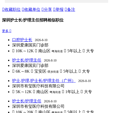

收藏职位

收藏单位

分享

举报

备注
深圳护士长/护理主任招聘相似职位
更多 
口腔护士长
2026-8-10
深圳爱康国宾门诊部
 10K～12K
 南山区·
 5年以上
 大专
粤海街道
护士长/护理主任
2026-8-10
深圳爱康国宾门诊部
 6K～8K
 宝安区·
 5年以上
 大专
西乡街道
护士,护理,护士长/护理主任（广州）
2026-8-10
深圳市有玺医疗科技有限公司
 5K～12K
 南山区·
 1年以上
 大专
粤海街道
护士长/护理主任
2026-8-10
深圳市有玺医疗科技有限公司
 10K～20K
 南山区·
 5年以上
 大专
粤海街道