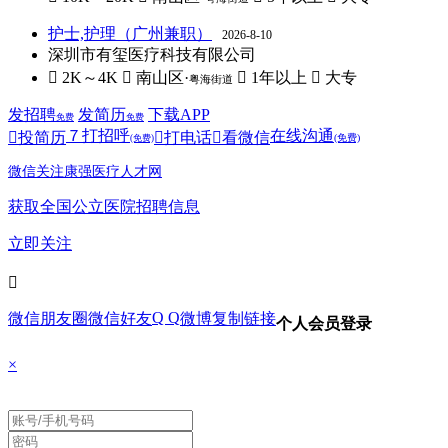
护士,护理（广州兼职）
2026-8-10
深圳市有玺医疗科技有限公司
 2K～4K
 南山区·
 1年以上
 大专
粤海街道
发招聘
发简历
下载APP
免费
免费
７
打招呼
在线沟通

投简历

打电话

看微信
(免费)
(免费)
微信关注康强医疗人才网
获取全国公立医院招聘信息
立即关注

Q Q
微信朋友圈
微信好友
微博
复制链接
个人会员登录
×