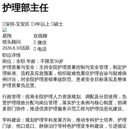
护理部主任

深圳-宝安区

3年以上

硕士
易翔
在线聊
猎头顾问
 微信
2026.8.10活跃
 电话
职位详情
岗位：全职
年龄：不限至50岁
护理质量与安全：主持全院护理质量控制与安全管理，制定护
理标准、流程及应急预案，组织疑难危重症护理会诊与疑难病
例讨论，对全院护理差错事故防范、患者安全目标落实及整体
护理质量负总责。
行政管理：统筹全院护理人力资源规划、调配及分层使用，负
责护理绩效分配与岗位管理，落实护士条例与核心制度，协调
多部门协作，推进优质护理服务示范工程与护理信息化建设。
学科建设：规划护理学科发展方向，推动专科护士培养、护理
门诊、伤口造口、静脉治疗等特色护理亚专科建设，引进循证