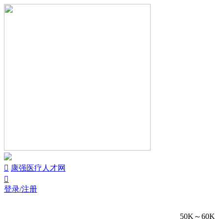


康强医疗人才网

登录/注册
50K～60K