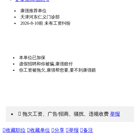
康强推荐单位
天津河东仁义门诊部
2026-8-10前 未有工资纠纷
本单位已加保
虚假招聘和你被骗,康强赔付
你工资被拖欠,康强帮您要,要不到康强赔
 拖欠工资、广告/招商、骚扰、违规收费
举报

收藏职位

收藏单位

分享

举报

备注