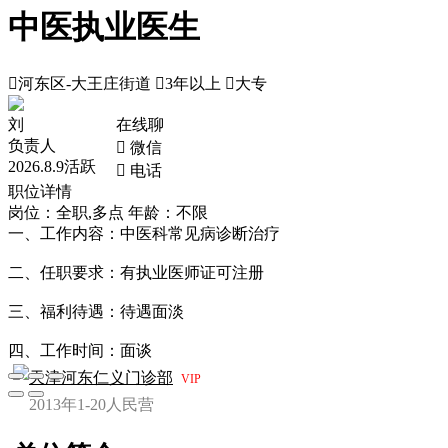
中医执业医生

河东区-大王庄街道

3年以上

大专
刘
在线聊
负责人
 微信
2026.8.9活跃
 电话
职位详情
岗位：全职,多点
年龄：不限
一、工作内容：中医科常见病诊断治疗
二、任职要求：有执业医师证可注册
三、福利待遇：待遇面淡
四、工作时间：面谈
天津河东仁义门诊部
VIP
2013年
1-20人
民营