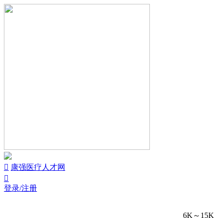


康强医疗人才网

登录/注册
6K～15K