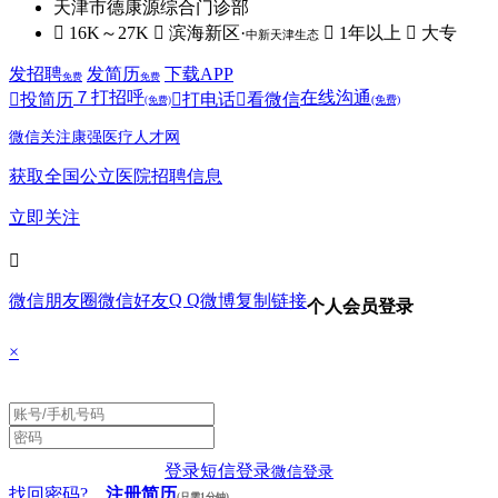
天津市德康源综合门诊部
 16K～27K
 滨海新区·
 1年以上
 大专
中新天津生态
发招聘
发简历
下载APP
免费
免费
７
打招呼
在线沟通

投简历

打电话

看微信
(免费)
(免费)
微信关注康强医疗人才网
获取全国公立医院招聘信息
立即关注

Q Q
微信朋友圈
微信好友
微博
复制链接
个人会员登录
×
登录
短信登录
微信登录
找回密码?
注册简历
(只需1分钟)