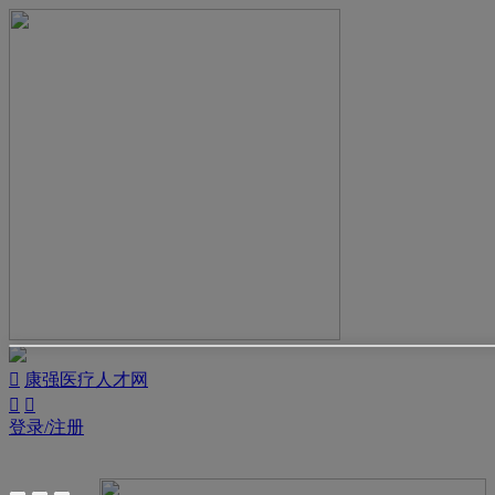

康强医疗人才网


登录/注册