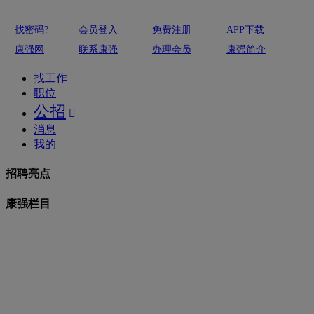
找密码?
会员登入
免费注册
APP下载
康强网
联系康强
办理会员
康强简介
找工作
职位
公招

消息
我的
招聘亮点
康强栏目