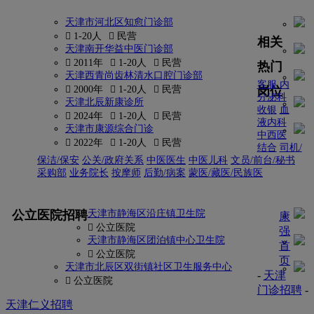
天津市河北区知愈门诊部
 1-20人
 民营
相关
天津南开华益中医门诊部
 2011年
 1-20人
 民营
热门
天津西青尚齿林清水口腔门诊部
客服
内
岗位
 2000年
 1-20人
 民营
分泌科
天津北辰新康诊所
收银
血
 2024年
 1-20人
 民营
液内科
天津市康源综合门诊
中西医
 2022年
 1-20人
 民营
结合
司机/
保洁/保安
公关/政府关系
中医医生
中医儿科
文员/前台/秘书
采购部
业务院长
按摩师
后勤/病案
蒙医/藏医/民族医
更多
公立医院招聘
天津市静海区沿庄镇卫生院
康
 公立医院
强
天津市静海区团泊镇中心卫生院
首
 公立医院
页
天津市北辰区双街镇社区卫生服务中心
-
天津
 公立医院
门诊招聘
-
天津仁义招聘