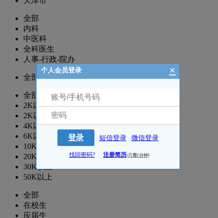
天津市
全部
内科
中医科
全科医生
人事-行政-院办
×
个人会员登录
全部
全部
2K以下
2K以上
4K以上
6K以上
登录
短信登录
微信登录
10K以上
找回密码?
注册简历
20K以上
(只需1分钟)
30K以上
50K以上
全部
在校生
应届生