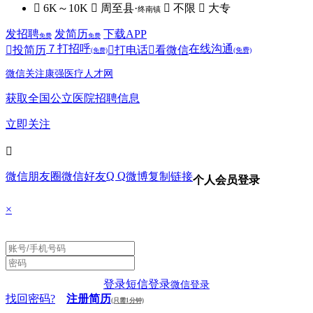
 6K～10K
 周至县·
 不限
 大专
终南镇
发招聘
发简历
下载APP
免费
免费
７
打招呼
在线沟通

投简历

打电话

看微信
(免费)
(免费)
微信关注康强医疗人才网
获取全国公立医院招聘信息
立即关注

Q Q
微信朋友圈
微信好友
微博
复制链接
个人会员登录
×
登录
短信登录
微信登录
找回密码?
注册简历
(只需1分钟)