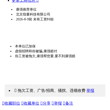
更多工商信息 
康强推荐单位
北京指量科技有限公司
2026-8-9前 未有工资纠纷
本单位已加保
虚假招聘和你被骗,康强赔付
你工资被拖欠,康强帮您要,要不到康强赔
 拖欠工资、广告/招商、骚扰、违规收费
举报

收藏职位

收藏单位

分享

举报

备注