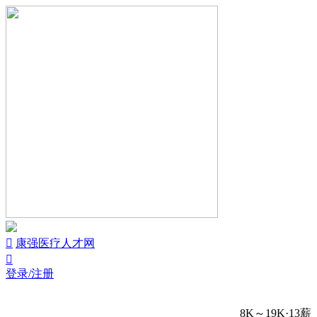


康强医疗人才网

登录/注册
8K～19K·13薪