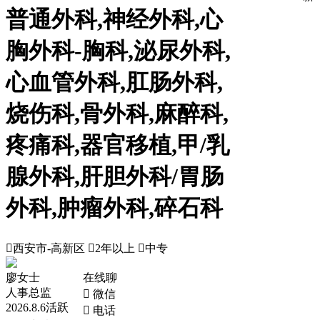
普通外科,神经外科,心
胸外科-胸科,泌尿外科,
心血管外科,肛肠外科,
烧伤科,骨外科,麻醉科,
疼痛科,器官移植,甲/乳
腺外科,肝胆外科/胃肠
外科,肿瘤外科,碎石科

西安市-高新区

2年以上

中专
廖女士
在线聊
人事总监
 微信
2026.8.6活跃
 电话