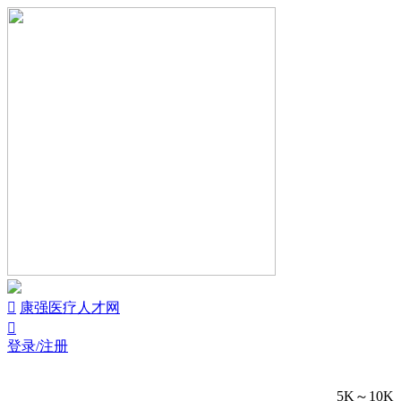


康强医疗人才网

登录/注册
5K～10K