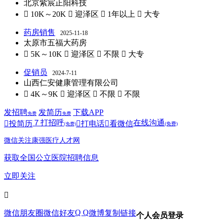
北京紫宸正阳科技
 10K～20K
 迎泽区
 1年以上
 大专
药房销售
2025-11-18
太原市五福大药房
 5K～10K
 迎泽区
 不限
 大专
促销员
2024-7-11
山西仁安健康管理有限公司
 4K～9K
 迎泽区
 不限
 不限
发招聘
发简历
下载APP
免费
免费
７
打招呼
在线沟通

投简历

打电话

看微信
(免费)
(免费)
微信关注康强医疗人才网
获取全国公立医院招聘信息
立即关注

Q Q
微信朋友圈
微信好友
微博
复制链接
个人会员登录