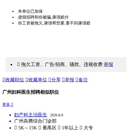
本单位已加保
虚假招聘和你被骗,康强赔付
你工资被拖欠,康强帮您要,要不到康强赔
 拖欠工资、广告/招商、骚扰、违规收费
举报

收藏职位

收藏单位

分享

举报

备注
广州妇科医生招聘相似职位
更多 
妇产科主治医生
2026-8-9
广州犇腾综合门诊部
 5K～15K
 番禺区
 1年以上
 大专