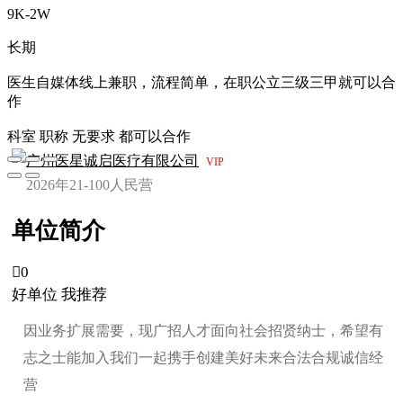
9K-2W
长期
医生自媒体线上兼职，流程简单，在职公立三级三甲就可以合
作
科室 职称 无要求 都可以合作
广州医星诚启医疗有限公司
VIP
2026年
21-100人
民营
单位简介

0
好单位 我推荐
因业务扩展需要，现广招人才面向社会招贤纳士，希望有
志之士能加入我们一起携手创建美好未来合法合规诚信经
营