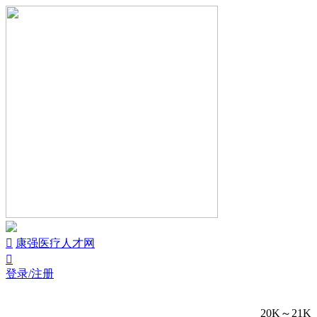


康强医疗人才网

登录/注册
20K～21K