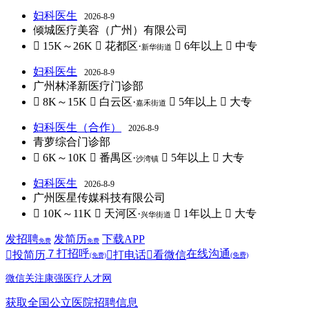
妇科医生
2026-8-9
倾城医疗美容（广州）有限公司
 15K～26K
 花都区·
 6年以上
 中专
新华街道
妇科医生
2026-8-9
广州林泽新医疗门诊部
 8K～15K
 白云区·
 5年以上
 大专
嘉禾街道
妇科医生（合作）
2026-8-9
青萝综合门诊部
 6K～10K
 番禺区·
 5年以上
 大专
沙湾镇
妇科医生
2026-8-9
广州医星传媒科技有限公司
 10K～11K
 天河区·
 1年以上
 大专
兴华街道
发招聘
发简历
下载APP
免费
免费
７
打招呼
在线沟通

投简历

打电话

看微信
(免费)
(免费)
微信关注康强医疗人才网
获取全国公立医院招聘信息