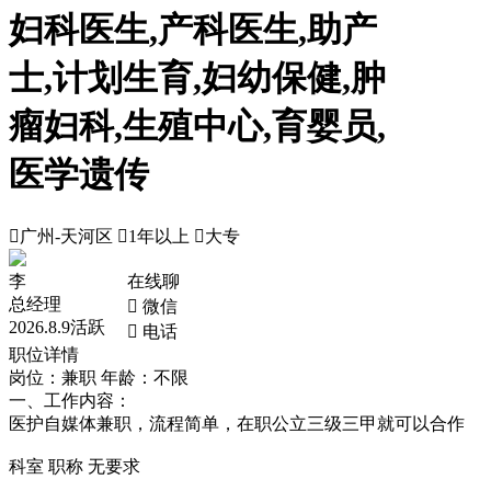
妇科医生,产科医生,助产
士,计划生育,妇幼保健,肿
瘤妇科,生殖中心,育婴员,
医学遗传

广州-天河区

1年以上

大专
李
在线聊
总经理
 微信
2026.8.9活跃
 电话
职位详情
岗位：兼职
年龄：不限
一、工作内容：
医护自媒体兼职，流程简单，在职公立三级三甲就可以合作
科室 职称 无要求