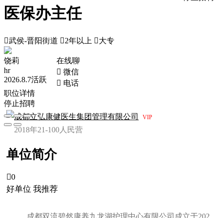
医保办主任

武侯-晋阳街道

2年以上

大专
饶莉
在线聊
hr
 微信
2026.8.7活跃
 电话
职位详情
停止招聘
成都立弘康健医生集团管理有限公司
VIP
2018年
21-100人
民营
单位简介

0
好单位 我推荐
成都双流碧然康养九龙湖护理中心有限公司成立于202