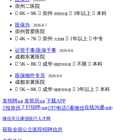
2026-8-7
崇州二医院
 8K～9K
 崇州·
 3年以上
 本科
崇阳街道
医保办
2026-8-7
崇州普爱医院
 4K～7K
 崇州·
 1年以上
 中专
大划镇
运营干事/医保干事
2026-8-6
成都东篱医院
 5K～8K
 成华·
 不限
 本科
跳蹬河街道
医保物件专员
2026-8-6
成都东篱医院
 5K～8K
 成华·
 3年以上
 本科
跳蹬河街道
发招聘
发简历
下载APP
免费
免费
７
打招呼
在线沟通

投简历

打电话

看微信
(免费)
(免费)
微信关注康强医疗人才网
获取全国公立医院招聘信息