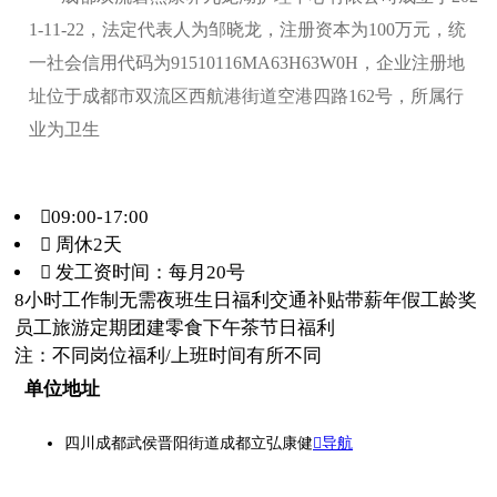
1-11-22，法定代表人为邹晓龙，注册资本为100万元，统
一社会信用代码为91510116MA63H63W0H，企业注册地
址位于成都市双流区西航港街道空港四路162号，所属行
业为卫生
09:00-17:00
 周休2天
 发工资时间：每月20号
8小时工作制
无需夜班
生日福利
交通补贴
带薪年假
工龄奖
员工旅游
定期团建
零食下午茶
节日福利
注：不同岗位福利/上班时间有所不同
单位地址
四川成都武侯晋阳街道成都立弘康健
导航