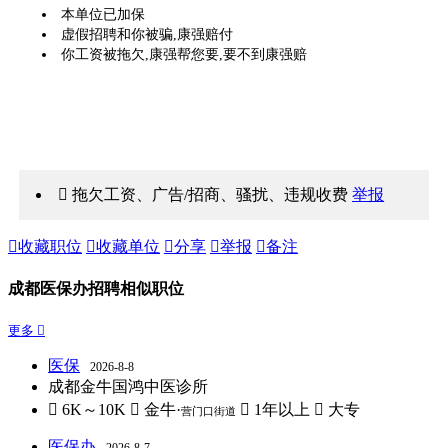
本单位已加保
虚假招聘和你被骗,康强赔付
你工资被拖欠,康强帮您要,要不到康强赔
 拖欠工资、广告/招商、骚扰、违规收费
举报

收藏职位

收藏单位

分享

举报

备注
成都医保办招聘相似职位
更多 
医保
2026-8-8
成都金牛国鸿中医诊所
 6K～10K
 金牛·
 1年以上
 大专
营门口街道
医保办