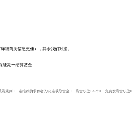
有详细简历信息更佳），其余我们对接。
保证期一结算赏金
悬赏规则
谁推荐的求职者入职,谁获取赏金
悬赏职位199个
免费发悬赏职位