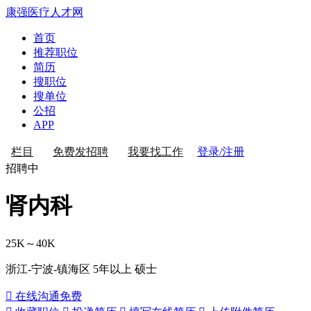
康强医疗人才网
首页
推荐职位
简历
搜职位
搜单位
公招
APP
登录/注册
栏目
免费发招聘
我要找工作
招聘中
肾内科
25K～40K
浙江-宁波-镇海区
5年以上
硕士
 在线沟通
免费