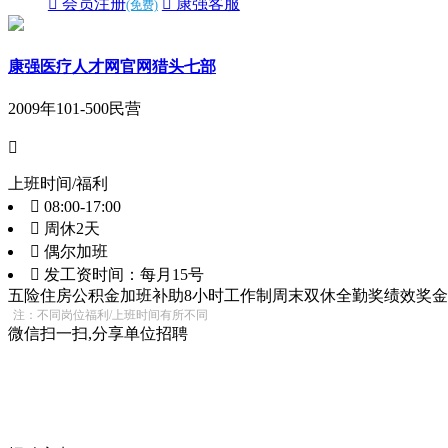
 会员注册
 康强客服
(免费)
康强医疗人才网官网猎头七部
2009年
101-500
民营

上班时间/福利
 08:00-17:00
 周休2天
 偶尔加班
 发工资时间：每月15号
五险
住房公积金
加班补助
8小时工作制
周末双休
全勤奖
绩效奖金
注：不同岗位福利/上班时间有所不同
微信扫一扫,分享单位招聘