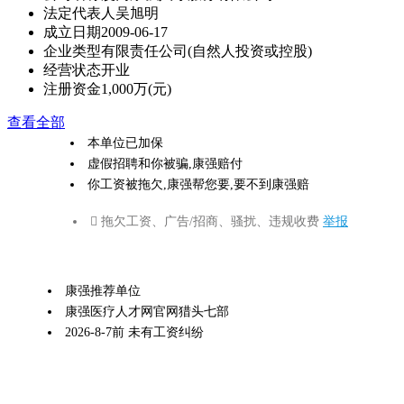
法定代表人
吴旭明
成立日期
2009-06-17
企业类型
有限责任公司(自然人投资或控股)
经营状态
开业
注册资金
1,000万(元)
查看全部
本单位已加保
虚假招聘和你被骗,康强赔付
你工资被拖欠,康强帮您要,要不到康强赔
 拖欠工资、广告/招商、骚扰、违规收费
举报
康强推荐单位
康强医疗人才网官网猎头七部
2026-8-7前 未有工资纠纷