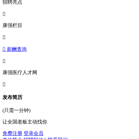
招聘亮点

康强栏目

 薪酬查询

康强医疗人才网

发布简历
(只需一分钟)
让全国老板主动找你
免费注册
登录会员