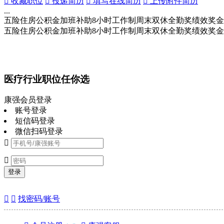
 收藏职位
 投递简历
 填写在线简历
 上传附件简历
...
五险
住房公积金
加班补助
8小时工作制
周末双休
全勤奖
绩效奖金
五险
住房公积金
加班补助
8小时工作制
周末双休
全勤奖
绩效奖金
医疗行业职位任你选
康强会员登录
账号登录
短信码登录
微信扫码登录


登录


找密码/账号