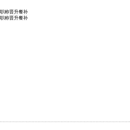
职称晋升
餐补
职称晋升
餐补