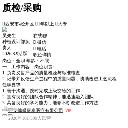
质检/采购

西安市-经开区

1年以上

大专
吴先生
在线聊
种植设计部负
 微信
责人
 电话
2026.8.9活跃
职位详情
岗位：全职
年龄：不限
一、工作内容：岗位职责:
1. 负责义齿产品的质量检验与标准核查
2. 记录并反馈生产过程中的质量问题，协助改进工艺流程
任职要求：
1. 善于沟通、按时完成上级交给的工作
2. 拥有良好的团队合作精神，能迅速融入团队
3. 具备良好的学习能力，能够不断改进工作方法
西安德盛康泰医疗有限公司
VIP
2020年
101-500人
民营