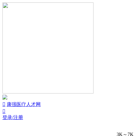


康强医疗人才网

登录/注册
3K～7K