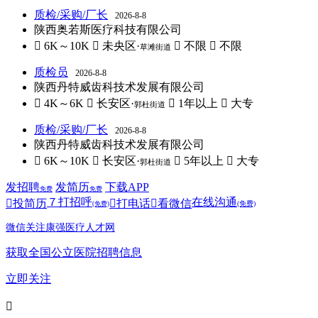
质检/采购/厂长
2026-8-8
陕西奥若斯医疗科技有限公司
 6K～10K
 未央区·
 不限
 不限
草滩街道
质检员
2026-8-8
陕西丹特威齿科技术发展有限公司
 4K～6K
 长安区·
 1年以上
 大专
郭杜街道
质检/采购/厂长
2026-8-8
陕西丹特威齿科技术发展有限公司
 6K～10K
 长安区·
 5年以上
 大专
郭杜街道
发招聘
发简历
下载APP
免费
免费
７
打招呼
在线沟通

投简历

打电话

看微信
(免费)
(免费)
微信关注康强医疗人才网
获取全国公立医院招聘信息
立即关注
