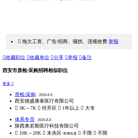
 拖欠工资、广告/招商、骚扰、违规收费
举报

收藏职位

收藏单位

分享

举报

备注
西安市质检/采购招聘相似职位
更多 
质检/采购
2026-8-9
西安德盛康泰医疗有限公司
 3K～7K
 经开区
 1年以上
 大专
体系专员
2026-8-8
陕西奥若斯医疗科技有限公司
 10K～20K
 未央区·
 不限
 不限
草滩街道