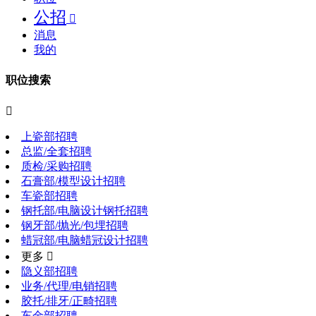
公招

消息
我的
职位搜索

上瓷部招聘
总监/全套招聘
质检/采购招聘
石膏部/模型设计招聘
车瓷部招聘
钢托部/电脑设计钢托招聘
钢牙部/抛光/包埋招聘
蜡冠部/电脑蜡冠设计招聘
更多 
隐义部招聘
业务/代理/电销招聘
胶托/排牙/正畸招聘
车金部招聘