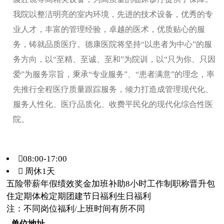
我院以整洁明亮的室内环境，先进的技术设备，优秀的专
业人才，丰富的管理经验，卓越的医术，优质贴心的服
务，铸就品质医疗。德康医院将坚持“以患者为中心”的服
务方向，以“至精、至诚、至和”为院训，以“只为你、只因
爱”为服务宗旨，秉承“专业服务”、“患者满意”的理念，率
先推行全程医疗质量跟踪服务，倾力打造成管理现代化、
服务人性化、医疗品质化、收费平民化的现代化综合性医
院。
08:00-17:00
 周休1天
五险
带薪年假
绩效奖金
加班补助
8小时工作制
职称晋升
包
住
定期体检
定期团建
节日福利
生日福利
注：不同岗位福利/上班时间有所不同
单位地址