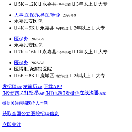
 5K～12K
 永嘉县·
 3年以上
 大专
乌牛街道
人事,医保办,导医/导诊
2026-8-9
永嘉民安医院
 4K～9K
 永嘉县·
 2年以上
 大专
乌牛街道
医保办
2026-8-9
永嘉民安医院
 7K～16K
 永嘉县·
 1年以上
 大专
乌牛街道
医保办
2026-8-8
医博肛肠连锁医院
 6K～8K
 鹿城区·
 2年以上
 大专
南郊街道
发招聘
发简历
下载APP
免费
免费
７
打招呼
在线沟通

投简历

打电话

看微信
(免费)
(免费)
微信关注康强医疗人才网
获取全国公立医院招聘信息
立即关注