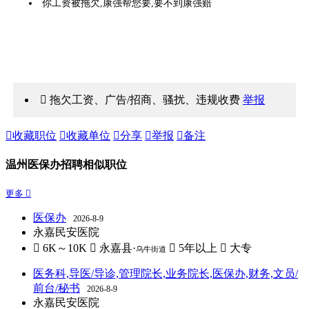
你工资被拖欠,康强帮您要,要不到康强赔
 拖欠工资、广告/招商、骚扰、违规收费
举报

收藏职位

收藏单位

分享

举报

备注
温州医保办招聘相似职位
更多 
医保办
2026-8-9
永嘉民安医院
 6K～10K
 永嘉县·
 5年以上
 大专
乌牛街道
医务科,导医/导诊,管理院长,业务院长,医保办,财务,文员/
前台/秘书
2026-8-9
永嘉民安医院