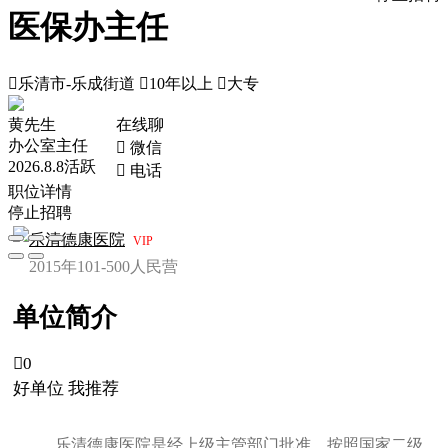
医保办主任

乐清市-乐成街道

10年以上

大专
黄先生
在线聊
办公室主任
 微信
2026.8.8活跃
 电话
职位详情
停止招聘
乐清德康医院
VIP
2015年
101-500人
民营
单位简介

0
好单位 我推荐
乐清德康医院是经上级主管部门批准，按照国家二级