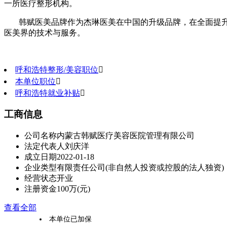
一所医疗整形机构。
韩赋医美品牌作为杰琳医美在中国的升级品牌，在全面提
医美界的技术与服务。
呼和浩特整形/美容职位

本单位职位

呼和浩特就业补贴

工商信息
公司名称
内蒙古韩赋医疗美容医院管理有限公司
法定代表人
刘庆洋
成立日期
2022-01-18
企业类型
有限责任公司(非自然人投资或控股的法人独资)
经营状态
开业
注册资金
100万(元)
查看全部
本单位已加保