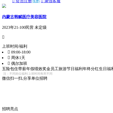
 会员注册
 康强客服
(免费)
内蒙古韩赋医疗美容医院
2023年
21-100
民营 未定级

上班时间/福利
 09:00-18:00
 周休1天
 偶尔加班
五险
包住
带薪年假
绩效奖金
员工旅游
节日福利
年终分红
生日福
注：不同岗位福利/上班时间有所不同
微信扫一扫,分享单位招聘
招聘亮点