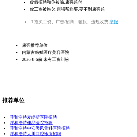
虚假招聘和你被骗,康强赔付
你工资被拖欠,康强帮您要,要不到康强赔
 拖欠工资、广告/招商、骚扰、违规收费
举报
康强推荐单位
内蒙古韩赋医疗美容医院
2026-8-6前 未有工资纠纷
推荐单位
呼和浩特麦缇斯医院招聘
呼和浩特佳品医院招聘
呼和浩特中安类风骨科医院招聘
呼和浩特大川口腔诊所招聘