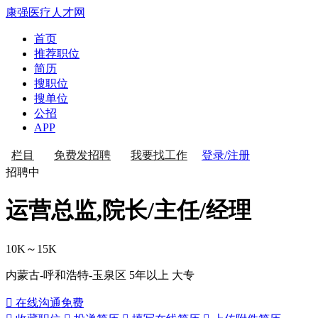
康强医疗人才网
首页
推荐职位
简历
搜职位
搜单位
公招
APP
登录/注册
栏目
免费发招聘
我要找工作
招聘中
运营总监,院长/主任/经理
10K～15K
内蒙古-呼和浩特-玉泉区
5年以上
大专
 在线沟通
免费