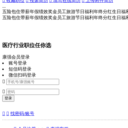
 收藏职位
 投递简历
 填写在线简历
 上传附件简历
...
五险
包住
带薪年假
绩效奖金
员工旅游
节日福利
年终分红
生日福
五险
包住
带薪年假
绩效奖金
员工旅游
节日福利
年终分红
生日福
医疗行业职位任你选
康强会员登录
账号登录
短信码登录
微信扫码登录


登录


找密码/账号