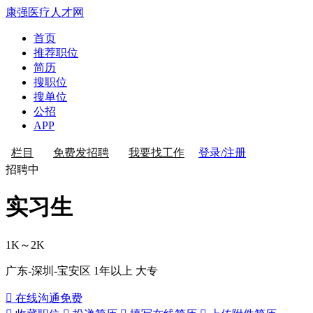
康强医疗人才网
首页
推荐职位
简历
搜职位
搜单位
公招
APP
登录/注册
栏目
免费发招聘
我要找工作
招聘中
实习生
1K～2K
广东-深圳-宝安区
1年以上
大专
 在线沟通
免费