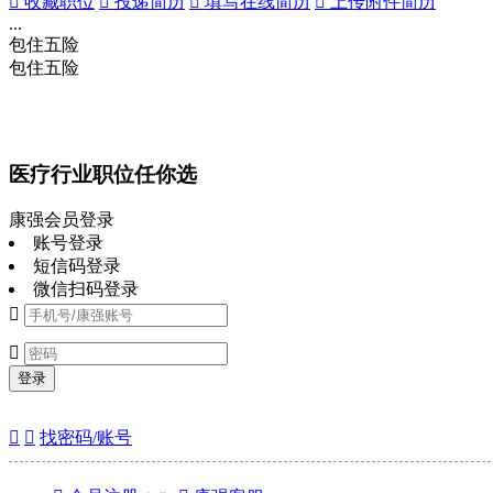
 收藏职位
 投递简历
 填写在线简历
 上传附件简历
...
包住
五险
包住
五险
医疗行业职位任你选
康强会员登录
账号登录
短信码登录
微信扫码登录


登录


找密码/账号