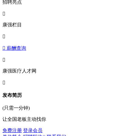
招聘亮点

康强栏目

 薪酬查询

康强医疗人才网

发布简历
(只需一分钟)
让全国老板主动找你
免费注册
登录会员