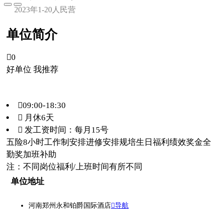
2023年
1-20人
民营
单位简介

0
好单位 我推荐
09:00-18:30
 月休6天
 发工资时间：每月15号
五险
8小时工作制
安排进修
安排规培
生日福利
绩效奖金
全
勤奖
加班补助
注：不同岗位福利/上班时间有所不同
单位地址
河南郑州永和铂爵国际酒店
导航