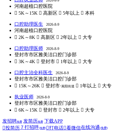
2026-8-9
河南超植口腔医院
 5K～15K
 高新区
 5年以上
 本科
口腔助理医生
2026-8-9
河南超植口腔医院
 2K～8K
 高新区
 2年以上
 大专
口腔助理医师
2026-8-9
登封市市区雅美洁口腔门诊部
 3K～4K
 登封市
 1年以上
 大专
口腔主治全科医生
2026-8-9
登封市市区雅美洁口腔门诊部
 15K～26K
 登封市·
 1年以上
 大专
嵩阳街道
执业医师
2026-8-9
登封市市区雅美洁口腔门诊部
 6K～15K
 登封市
 2年以上
 大专
发招聘
发简历
下载APP
免费
免费
７
打招呼
在线沟通

投简历

打电话

看微信
(免费)
(免费)