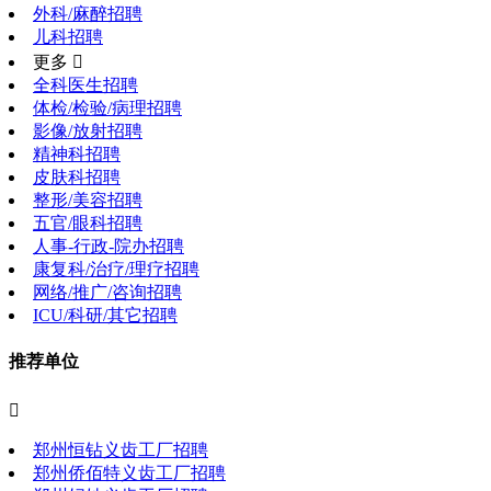
外科/麻醉招聘
儿科招聘
更多 
全科医生招聘
体检/检验/病理招聘
影像/放射招聘
精神科招聘
皮肤科招聘
整形/美容招聘
五官/眼科招聘
人事-行政-院办招聘
康复科/治疗/理疗招聘
网络/推广/咨询招聘
ICU/科研/其它招聘
推荐单位

郑州恒钻义齿工厂招聘
郑州侨佰特义齿工厂招聘