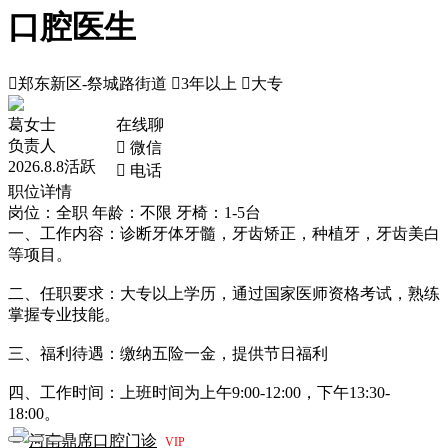
口腔医生

郑东新区-祭城路街道

3年以上

大专
葛女士
在线聊
负责人
 微信
2026.8.8活跃
 电话
职位详情
岗位：全职
年龄：不限
牙椅：1-5台
一、工作内容：诊断牙体牙髓，牙齿矫正，种植牙，牙齿美白
等项目。
二、任职要求：大专以上学历，通过国家医师资格考试，熟练
掌握专业技能。
三、福利待遇：缴纳五险一金，提供节日福利
四、工作时间：上班时间为上午9:00-12:00，下午13:30-
18:00。
河南鼎席口腔门诊
VIP