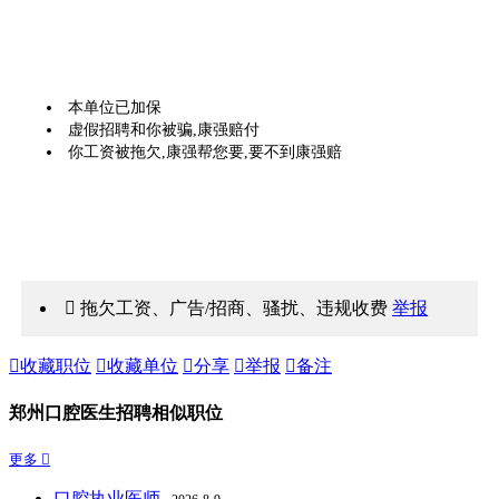
本单位已加保
虚假招聘和你被骗,康强赔付
你工资被拖欠,康强帮您要,要不到康强赔
 拖欠工资、广告/招商、骚扰、违规收费
举报

收藏职位

收藏单位

分享

举报

备注
郑州口腔医生招聘相似职位
更多 
口腔执业医师