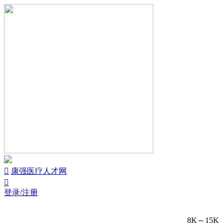


康强医疗人才网

登录/注册
8K～15K