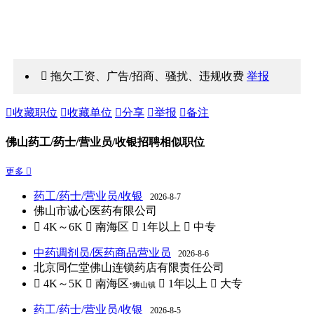
 拖欠工资、广告/招商、骚扰、违规收费
举报

收藏职位

收藏单位

分享

举报

备注
佛山药工/药士/营业员/收银招聘相似职位
更多 
药工/药士/营业员/收银
2026-8-7
佛山市诚心医药有限公司
 4K～6K
 南海区
 1年以上
 中专
中药调剂员/医药商品营业员
2026-8-6
北京同仁堂佛山连锁药店有限责任公司
 4K～5K
 南海区·
 1年以上
 大专
狮山镇
药工/药士/营业员/收银
2026-8-5