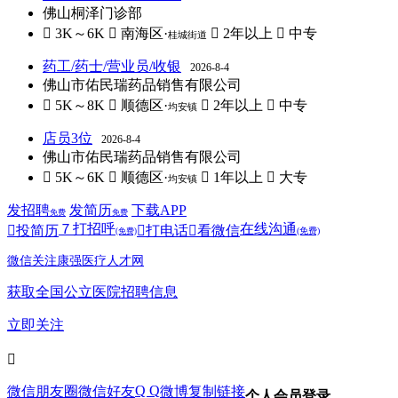
佛山桐泽门诊部
 3K～6K
 南海区·
 2年以上
 中专
桂城街道
药工/药士/营业员/收银
2026-8-4
佛山市佑民瑞药品销售有限公司
 5K～8K
 顺德区·
 2年以上
 中专
均安镇
店员3位
2026-8-4
佛山市佑民瑞药品销售有限公司
 5K～6K
 顺德区·
 1年以上
 大专
均安镇
发招聘
发简历
下载APP
免费
免费
７
打招呼
在线沟通

投简历

打电话

看微信
(免费)
(免费)
微信关注康强医疗人才网
获取全国公立医院招聘信息
立即关注

Q Q
微信朋友圈
微信好友
微博
复制链接
个人会员登录