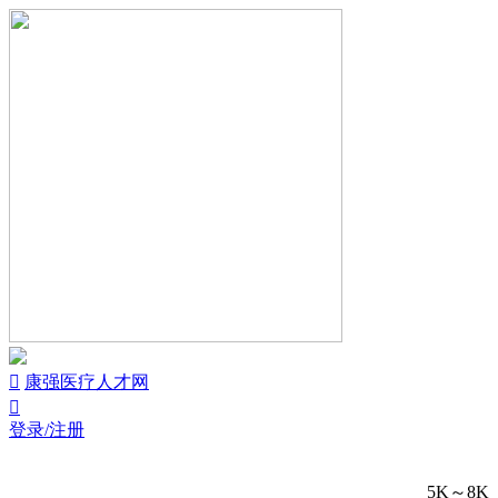


康强医疗人才网

登录/注册
5K～8K