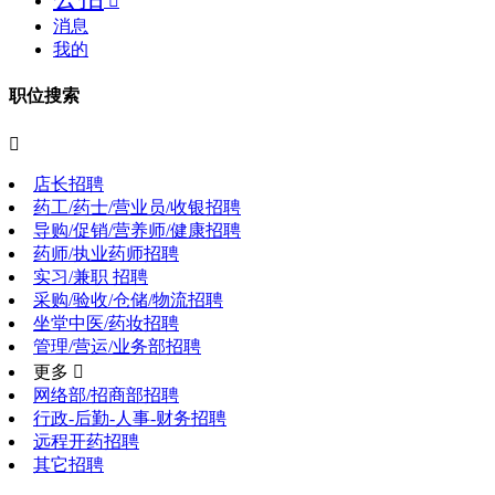

消息
我的
职位搜索

店长招聘
药工/药士/营业员/收银招聘
导购/促销/营养师/健康招聘
药师/执业药师招聘
实习/兼职 招聘
采购/验收/仓储/物流招聘
坐堂中医/药妆招聘
管理/营运/业务部招聘
更多 
网络部/招商部招聘
行政-后勤-人事-财务招聘
远程开药招聘
其它招聘