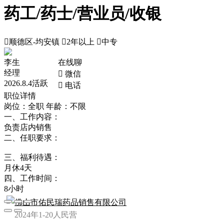
药工/药士/营业员/收银

顺德区-均安镇

2年以上

中专
李生
在线聊
经理
 微信
2026.8.4活跃
 电话
职位详情
岗位：全职
年龄：不限
一、工作内容：
负责店内销售
二、任职要求：
三、福利待遇：
月休4天
四、工作时间：
8小时
佛山市佑民瑞药品销售有限公司
2024年
1-20人
民营