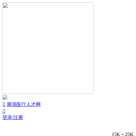


康强医疗人才网

登录/注册
15K～25K