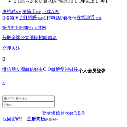
 15K～24K
 金水区·
 1年以上
 初中
花园路街道
发招聘
发简历
下载APP
免费
免费
７
打招呼
在线沟通

投简历

打电话

看微信
(免费)
(免费)
微信关注康强医疗人才网
获取全国公立医院招聘信息
立即关注

Q Q
微信朋友圈
微信好友
微博
复制链接
个人会员登录
×
登录
短信登录
微信登录
找回密码?
注册简历
(只需1分钟)