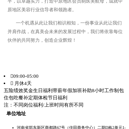
平，以卓越实力，打造中原地区会员制医美航母，成就中
原地区美容行业信导者和领跑者。
一个机遇从此让我们相识相知，一份事业从此让我们
并肩作战，在真美会未来的发展过程中，我们将依靠每位
伙伴的共同努力，创造企业辉煌！
09:00-05:00
 月休4天
五险
绩效奖金
生日福利
带薪年假
加班补助
8小时工作制
包
住
包吃
餐补
定期体检
节日福利
注：不同岗位福利/上班时间有所不同
单位地址
河南省郑东新区商都路67号（佳田商务中心）二期D栋2单元1-