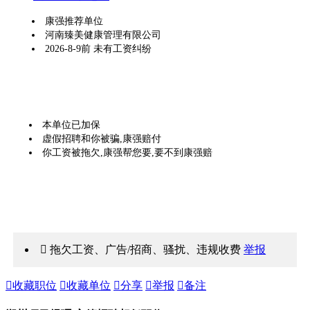
康强推荐单位
河南臻美健康管理有限公司
2026-8-9前 未有工资纠纷
本单位已加保
虚假招聘和你被骗,康强赔付
你工资被拖欠,康强帮您要,要不到康强赔
 拖欠工资、广告/招商、骚扰、违规收费
举报

收藏职位

收藏单位

分享

举报

备注