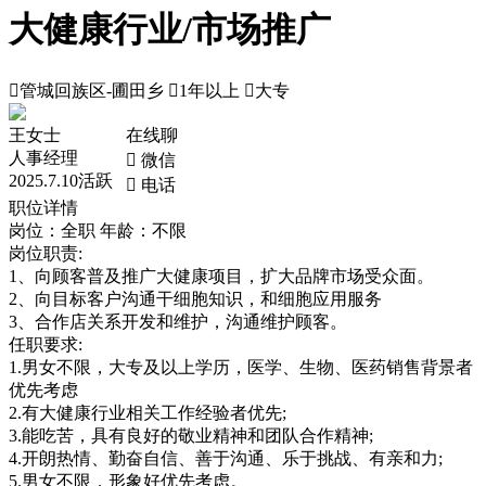
大健康行业/市场推广

管城回族区-圃田乡

1年以上

大专
王女士
在线聊
人事经理
 微信
2025.7.10活跃
 电话
职位详情
岗位：全职
年龄：不限
岗位职责:
1、向顾客普及推广大健康项目，扩大品牌市场受众面。
2、向目标客户沟通干细胞知识，和细胞应用服务
3、合作店关系开发和维护，沟通维护顾客。
任职要求:
1.男女不限，大专及以上学历，医学、生物、医药销售背景者
优先考虑
2.有大健康行业相关工作经验者优先;
3.能吃苦，具有良好的敬业精神和团队合作精神;
4.开朗热情、勤奋自信、善于沟通、乐于挑战、有亲和力;
5.男女不限，形象好优先考虑。