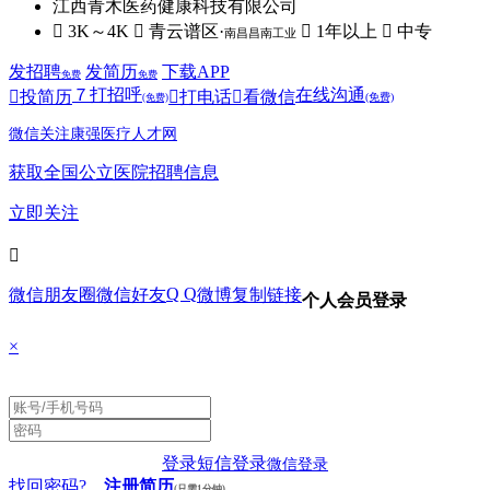
江西青木医药健康科技有限公司
 3K～4K
 青云谱区·
 1年以上
 中专
南昌昌南工业
发招聘
发简历
下载APP
免费
免费
７
打招呼
在线沟通

投简历

打电话

看微信
(免费)
(免费)
微信关注康强医疗人才网
获取全国公立医院招聘信息
立即关注

Q Q
微信朋友圈
微信好友
微博
复制链接
个人会员登录
×
登录
短信登录
微信登录
找回密码?
注册简历
(只需1分钟)