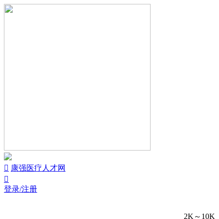


康强医疗人才网

登录/注册
2K～10K