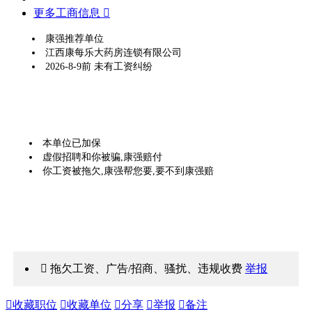
更多工商信息 
康强推荐单位
江西康每乐大药房连锁有限公司
2026-8-9前 未有工资纠纷
本单位已加保
虚假招聘和你被骗,康强赔付
你工资被拖欠,康强帮您要,要不到康强赔
 拖欠工资、广告/招商、骚扰、违规收费
举报

收藏职位

收藏单位

分享

举报

备注