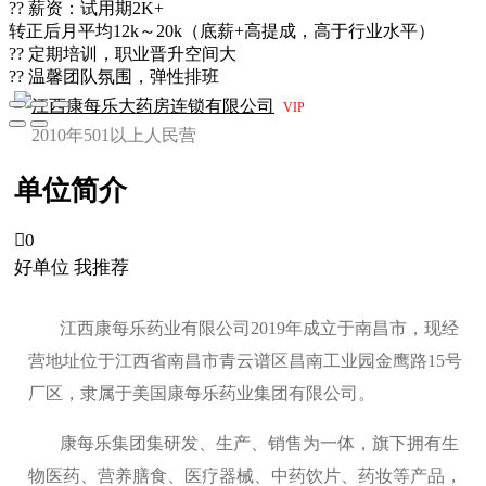
?? 薪资：试用期2K+
转正后月平均12k～20k（底薪+高提成，高于行业水平）
?? 定期培训，职业晋升空间大
?? 温馨团队氛围，弹性排班
江西康每乐大药房连锁有限公司
VIP
2010年
501以上人
民营
单位简介

0
好单位 我推荐
江西康每乐药业有限公司2019年成立于南昌市，现经
营地址位于江西省南昌市青云谱区昌南工业园金鹰路15号
厂区，隶属于美国康每乐药业集团有限公司。
康每乐集团集研发、生产、销售为一体，旗下拥有生
物医药、营养膳食、医疗器械、中药饮片、药妆等产品，