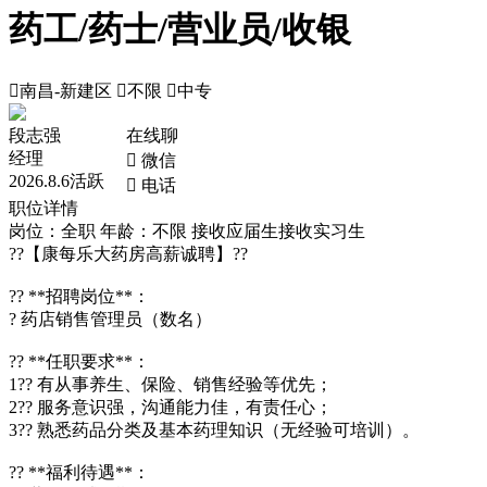
药工/药士/营业员/收银

南昌-新建区

不限

中专
段志强
在线聊
经理
 微信
2026.8.6活跃
 电话
职位详情
岗位：全职
年龄：不限
接收应届生
接收实习生
??【康每乐大药房高薪诚聘】??
?? **招聘岗位**：
? 药店销售管理员（数名）
?? **任职要求**：
1?? 有从事养生、保险、销售经验等优先；
2?? 服务意识强，沟通能力佳，有责任心；
3?? 熟悉药品分类及基本药理知识（无经验可培训）。
?? **福利待遇**：