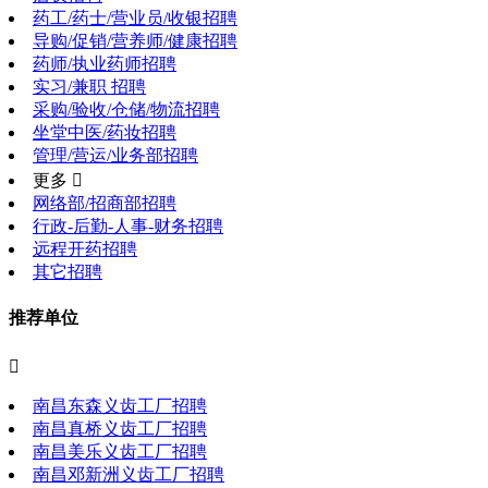
药工/药士/营业员/收银招聘
导购/促销/营养师/健康招聘
药师/执业药师招聘
实习/兼职 招聘
采购/验收/仓储/物流招聘
坐堂中医/药妆招聘
管理/营运/业务部招聘
更多 
网络部/招商部招聘
行政-后勤-人事-财务招聘
远程开药招聘
其它招聘
推荐单位

南昌东森义齿工厂招聘
南昌真桥义齿工厂招聘
南昌美乐义齿工厂招聘
南昌邓新洲义齿工厂招聘