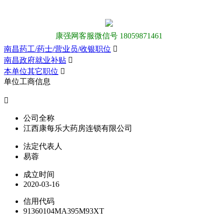
康强网客服微信号 18059871461
南昌药工/药士/营业员/收银职位

南昌政府就业补贴

本单位其它职位

单位工商信息

公司全称
江西康每乐大药房连锁有限公司
法定代表人
易蓉
成立时间
2020-03-16
信用代码
91360104MA395M93XT