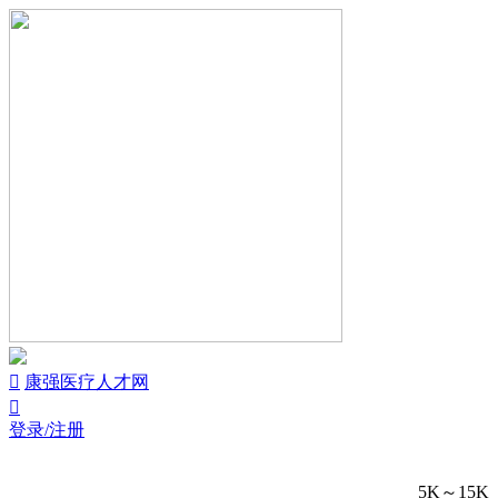


康强医疗人才网

登录/注册
5K～15K