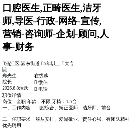
口腔医生,正畸医生,洁牙
师,导医-行政-网络-宣传,
营销-咨询师-企划-顾问,人
事-财务

涵江区-涵东街道

5年以上

大专
郑先生
在线聊
院长
 微信
2026.8.8活跃
 电话
职位详情
岗位：全职
年龄：不限
牙椅：1-5台
一、工作内容：口腔综合、矫正医师、洁牙师、前台
二、任职要求：服从安排、爱岗敬业、责任心强、有团队精神
优先聘用