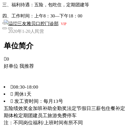
三、福利待遇：五险，包吃住，定期团建等
四、工作时间：上午8：30—下午18：00
涵江三友雅贝口腔门诊部
VIP
2020年
1-20人
民营
单位简介

0
好单位 我推荐
08:30-18:00
 周休1天
 发工资时间：每月13号
五险
绩效奖金
加班补助
全勤奖
法定节假日三薪
包住
餐补
定
期体检
定期团建
员工旅游
免费停车
注：不同岗位福利/上班时间有所不同