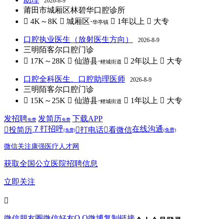
2026-8-9
莆田市城厢区林碧华口腔诊所
 4K～8K
 城厢区·
 1年以上
 大专
华亭镇
口腔执业医生（放射医生方向）
2026-8-9
三明陌客尔口腔门诊
 17K～28K
 仙游县·
 2年以上
 大专
鲤城街道
口腔全科医生、口腔助理医师
2026-8-9
三明陌客尔口腔门诊
 15K～25K
 仙游县·
 1年以上
 大专
鲤城街道
发招聘
发简历
下载APP
免费
免费
７
打招呼
在线沟通

投简历

打电话

看微信
(免费)
(免费)
微信关注康强医疗人才网
获取全国公立医院招聘信息
立即关注

Q Q
微信朋友圈
微信好友
微博
复制链接