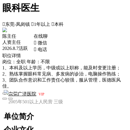
眼科医生

东莞-凤岗镇

1年以上

本科
陈主任
在线聊
人资主任
 微信
2026.8.7活跃
 电话
职位详情
岗位：全职
年龄：不限
1、本科及以上学历，中级或以上职称，能及时变更注册；
2、熟练掌握眼科常见病、多发病的诊治，电脑操作熟练；
3、团队合作意识和工作责任心较强，服从管理，医德医风
佳。
东莞广济医院
VIP
2005年
501以上人
民营
三级
单位简介
企业文化