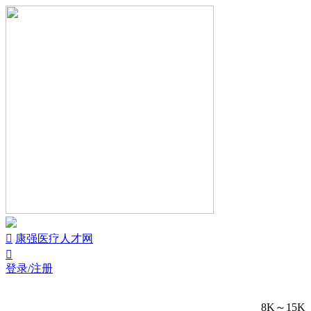


康强医疗人才网

登录/注册
8K～15K