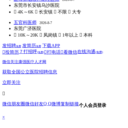
东莞市长安镇乌沙医院
 4K～6K
 长安镇
 不限
 大专
五官科医师
2026-8-7
东莞广济医院
 10K～20K
 凤岗镇
 1年以上
 本科
发招聘
发简历
下载APP
免费
免费
７
打招呼
在线沟通

投简历

打电话

看微信
(免费)
(免费)
微信关注康强医疗人才网
获取全国公立医院招聘信息
立即关注

Q Q
微信朋友圈
微信好友
微博
复制链接
个人会员登录
×