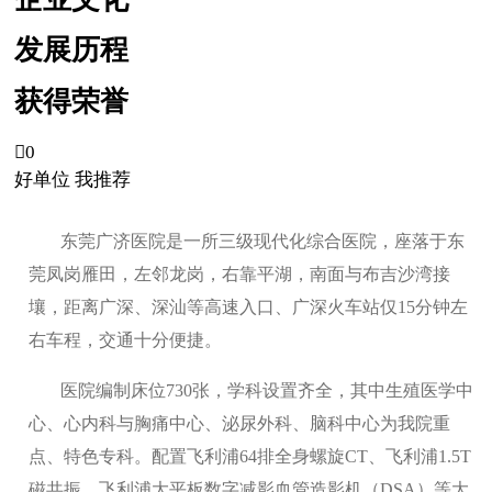
发展历程
获得荣誉

0
好单位 我推荐
东莞广济医院是一所三级现代化综合医院，座落于东
莞凤岗雁田，左邻龙岗，右靠平湖，南面与布吉沙湾接
壤，距离广深、深汕等高速入口、广深火车站仅15分钟左
右车程，交通十分便捷。
医院编制床位730张，学科设置齐全，其中生殖医学中
心、心内科与胸痛中心、泌尿外科、脑科中心为我院重
点、特色专科。配置飞利浦64排全身螺旋CT、飞利浦1.5T
磁共振、飞利浦大平板数字减影血管造影机（DSA）等大