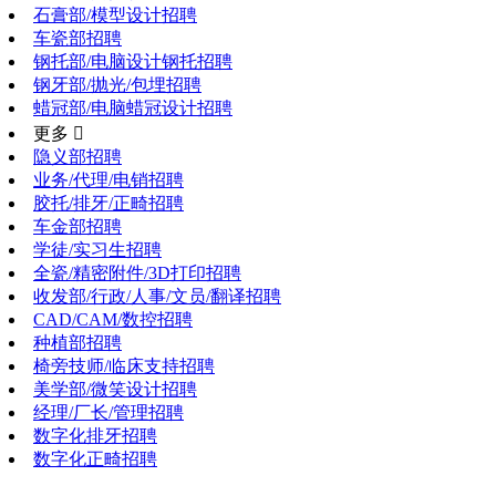
石膏部/模型设计招聘
车瓷部招聘
钢托部/电脑设计钢托招聘
钢牙部/抛光/包埋招聘
蜡冠部/电脑蜡冠设计招聘
更多 
隐义部招聘
业务/代理/电销招聘
胶托/排牙/正畸招聘
车金部招聘
学徒/实习生招聘
全瓷/精密附件/3D打印招聘
收发部/行政/人事/文员/翻译招聘
CAD/CAM/数控招聘
种植部招聘
椅旁技师/临床支持招聘
美学部/微笑设计招聘
经理/厂长/管理招聘
数字化排牙招聘
数字化正畸招聘