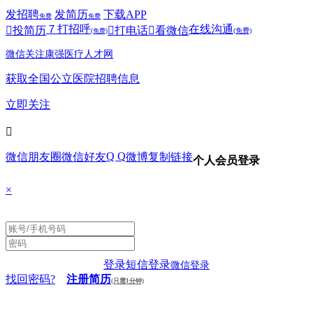
发招聘
发简历
下载APP
免费
免费
７
打招呼
在线沟通

投简历

打电话

看微信
(免费)
(免费)
微信关注康强医疗人才网
获取全国公立医院招聘信息
立即关注

Q Q
微信朋友圈
微信好友
微博
复制链接
个人会员登录
×
登录
短信登录
微信登录
找回密码?
注册简历
(只需1分钟)