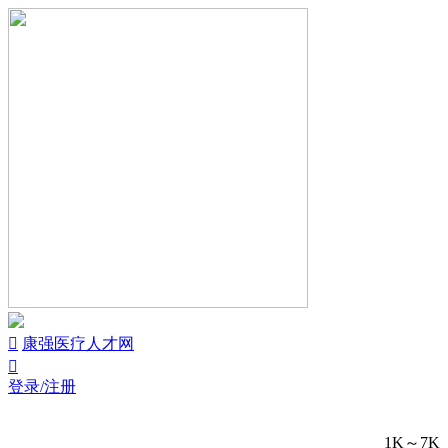


康强医疗人才网

登录/注册
1K～7K