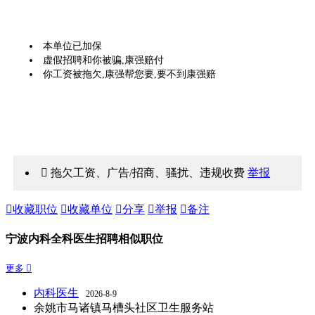
本单位已加保
虚假招聘和你被骗,康强赔付
你工资被拖欠,康强帮您要,要不到康强赔
 拖欠工资、广告/招商、骚扰、违规收费
举报

收藏职位

收藏单位

分享

举报

备注
宁波内科全科医生招聘相似职位
更多 
内科医生
2026-8-9
余姚市马诸镇马槽头社区卫生服务站