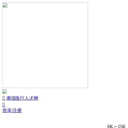


康强医疗人才网

登录/注册
6K～15K