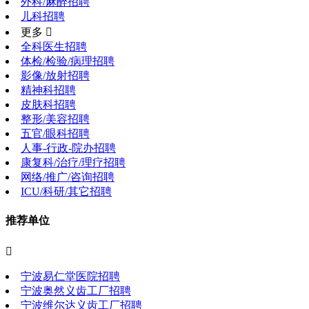
外科/麻醉招聘
儿科招聘
更多 
全科医生招聘
体检/检验/病理招聘
影像/放射招聘
精神科招聘
皮肤科招聘
整形/美容招聘
五官/眼科招聘
人事-行政-院办招聘
康复科/治疗/理疗招聘
网络/推广/咨询招聘
ICU/科研/其它招聘
推荐单位

宁波易仁堂医院招聘
宁波奥然义齿工厂招聘
宁波维尔达义齿工厂招聘