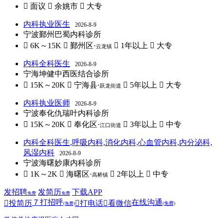
 面议
 余姚市
 大专
内科执业医生
2026-8-9
宁波鄞州巴蜀内科诊所
 6K～15K
 鄞州区·
 1年以上
 大专
云龙镇
内科全科医生
2026-8-9
宁海坤健中西医结合诊所
 15K～20K
 宁海县·
 5年以上
 大专
跃龙街道
内科执业医师
2026-8-9
宁波奉化仇瑞叶内科诊所
 15K～20K
 奉化区·
 3年以上
 中专
江口街道
内科全科医生,呼吸内科,消化内科,心血管内科,内分泌科,
风湿内科
2026-8-9
宁波海曙妙康内科诊所
 1K～2K
 海曙区·
 2年以上
 中专
高桥镇
发招聘
发简历
下载APP
免费
免费
７
打招呼
在线沟通

投简历

打电话

看微信
(免费)
(免费)