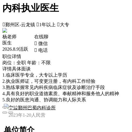
内科执业医生

鄞州区-云龙镇

1年以上

大专
杨老师
在线聊
医生
 微信
2026.8.9活跃
 电话
职位详情
岗位：全职
年龄：不限
详情具体面谈
1.临床医学专业，大专以上学历
2.执业医师证，可变更注册，有内科工作经验
3.熟练掌握常见内科疾病临床症状及诊断治疗手段
4.具有良好的职业道德素质、奉献精神和服务他人的精神
5.良好的医患沟通、协调能力和人际关系
宁波鄞州巴蜀内科诊所
2023年
1-20人
民营
单位简介