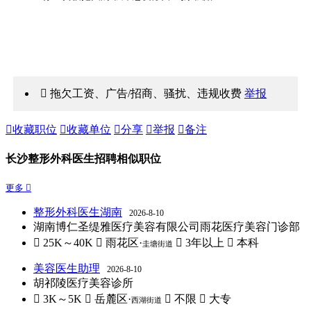
 拖欠工资、广告/招商、骚扰、违规收费
举报

收藏职位

收藏单位

分享

举报

备注
长沙整形外科医生招聘相似职位
更多 
整形外科医生湖南
2026-8-10
湖南博仁圣缇雅医疗美容有限公司雨花医疗美容门诊部
 25K～40K
 雨花区·
 3年以上
 本科
圭塘街道
美容医生助理
2026-8-10
胡祁陵医疗美容诊所
 3K～5K
 岳麓区·
 不限
 大专
西湖街道