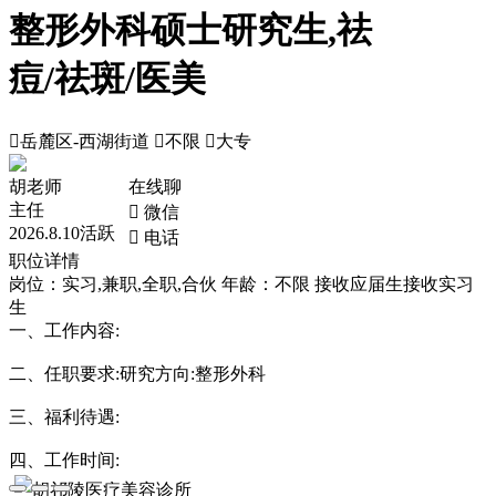
整形外科硕士研究生,祛
痘/祛斑/医美

岳麓区-西湖街道

不限

大专
胡老师
在线聊
主任
 微信
2026.8.10活跃
 电话
职位详情
岗位：实习,兼职,全职,合伙
年龄：不限
接收应届生
接收实习
生
一、工作内容:
二、任职要求:研究方向:整形外科
三、福利待遇:
四、工作时间:
胡祁陵医疗美容诊所