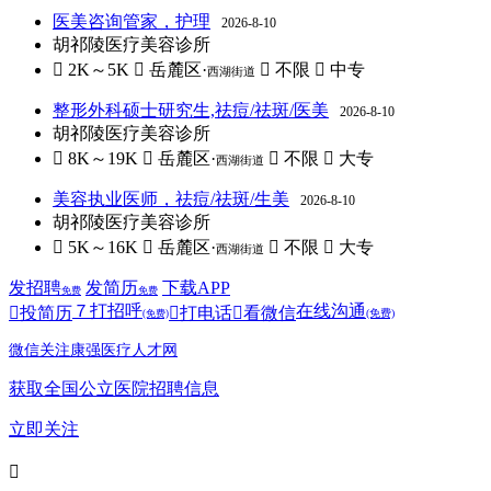
医美咨询管家，护理
2026-8-10
胡祁陵医疗美容诊所
 2K～5K
 岳麓区·
 不限
 中专
西湖街道
整形外科硕士研究生,祛痘/祛斑/医美
2026-8-10
胡祁陵医疗美容诊所
 8K～19K
 岳麓区·
 不限
 大专
西湖街道
美容执业医师，祛痘/祛斑/生美
2026-8-10
胡祁陵医疗美容诊所
 5K～16K
 岳麓区·
 不限
 大专
西湖街道
发招聘
发简历
下载APP
免费
免费
７
打招呼
在线沟通

投简历

打电话

看微信
(免费)
(免费)
微信关注康强医疗人才网
获取全国公立医院招聘信息
立即关注
