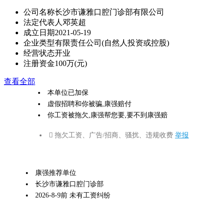
公司名称
长沙市谦雅口腔门诊部有限公司
法定代表人
邓英超
成立日期
2021-05-19
企业类型
有限责任公司(自然人投资或控股)
经营状态
开业
注册资金
100万(元)
查看全部
本单位已加保
虚假招聘和你被骗,康强赔付
你工资被拖欠,康强帮您要,要不到康强赔
 拖欠工资、广告/招商、骚扰、违规收费
举报
康强推荐单位
长沙市谦雅口腔门诊部
2026-8-9前 未有工资纠纷