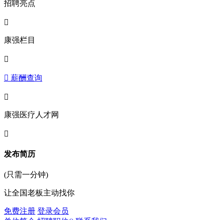
招聘亮点

康强栏目

 薪酬查询

康强医疗人才网

发布简历
(只需一分钟)
让全国老板主动找你
免费注册
登录会员