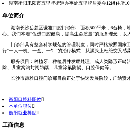
湖南衡阳耒阳市五里牌街道办事处五里牌居委会12组住所10
单位简介
湖南长沙岳麓区谦雅口腔门诊部，面积500平米，6台椅
心。我们本着“促进口腔健康，提高生命质量”的服务理念，以
门诊部具有整套科学规范的管理制度，同时严格按照国家
行“一人一机、一盒、一针”的治疗模式，从源头上杜绝交叉感
服务项目：种植牙、种植后并发症处理、成人类隐形正畸
除、儿童窝沟封闭防龋、儿童涂氟防龋、口腔保健等。
长沙市谦雅口腔门诊部目前正处于快速发展阶段，广纳贤
衡阳口腔科职位

本单位职位

衡阳就业补贴

工商信息