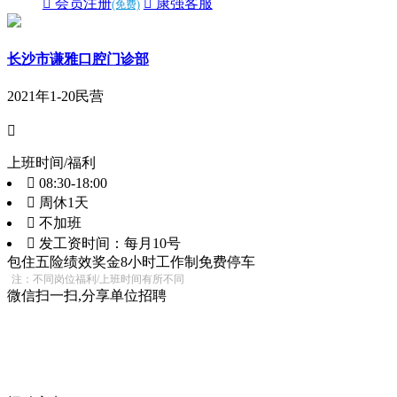
 会员注册
 康强客服
(免费)
长沙市谦雅口腔门诊部
2021年
1-20
民营

上班时间/福利
 08:30-18:00
 周休1天
 不加班
 发工资时间：每月10号
包住
五险
绩效奖金
8小时工作制
免费停车
注：不同岗位福利/上班时间有所不同
微信扫一扫,分享单位招聘