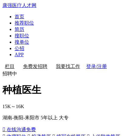
康强医疗人才网
首页
推荐职位
简历
搜职位
搜单位
公招
APP
登录/注册
栏目
免费发招聘
我要找工作
招聘中
种植医生
15K～16K
湖南-衡阳-耒阳市
5年以上
大专
 在线沟通
免费