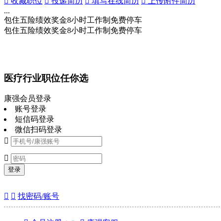
 收藏职位
 投递简历
 填写在线简历
 上传附件简历
...
包住
五险
绩效奖金
8小时工作制
免费停车
包住
五险
绩效奖金
8小时工作制
免费停车
医疗行业职位任你选
康强会员登录
账号登录
短信码登录
微信扫码登录


登录


找密码/账号