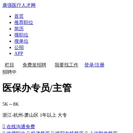
康强医疗人才网
首页
推荐职位
简历
搜职位
搜单位
公招
APP
登录/注册
栏目
免费发招聘
我要找工作
招聘中
医保办专员/主管
5K～8K
浙江-杭州-萧山区
1年以上
大专
 在线沟通
免费