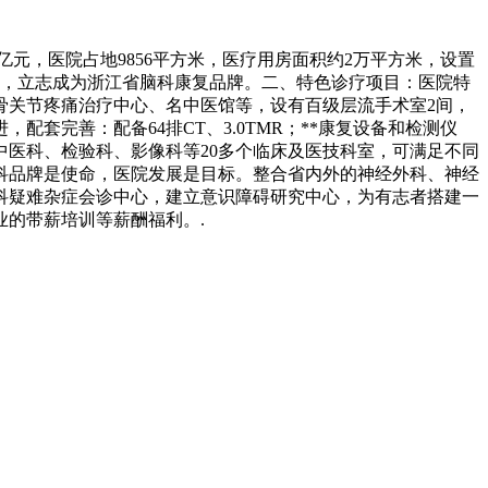
亿元，医院占地9856平方米，医疗用房面积约2万平方米，设置
体，立志成为浙江省脑科康复品牌。二、特色诊疗项目：医院特
骨关节疼痛治疗中心、名中医馆等，设有百级层流手术室2间，
套完善：配备64排CT、3.0TMR；**康复设备和检测仪
中医科、检验科、影像科等20多个临床及医技科室，可满足不同
科品牌是使命，医院发展是目标。整合省内外的神经外科、神经
科疑难杂症会诊中心，建立意识障碍研究中心，为有志者搭建一
的带薪培训等薪酬福利。.