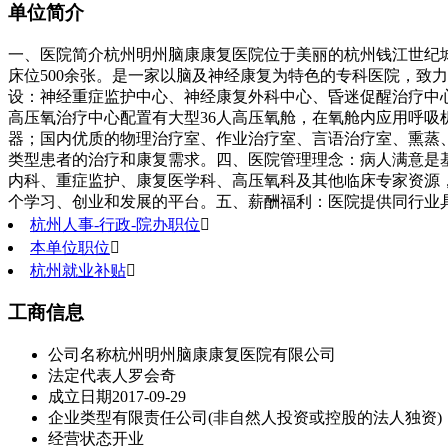
单位简介
一、医院简介杭州明州脑康康复医院位于美丽的杭州钱江世纪城利
床位500余张。是一家以脑及神经康复为特色的专科医院，致
设：神经重症监护中心、神经康复外科中心、昏迷促醒治疗中
高压氧治疗中心配置有大型36人高压氧舱，在氧舱内应用呼吸机
器；国内优质的物理治疗室、作业治疗室、言语治疗室、熏蒸、
类型患者的治疗和康复需求。四、医院管理理念：病人满意是
内科、重症监护、康复医学科、高压氧科及其他临床专家资源
个学习、创业和发展的平台。五、薪酬福利：医院提供同行业
杭州人事-行政-院办职位

本单位职位

杭州就业补贴

工商信息
公司名称
杭州明州脑康康复医院有限公司
法定代表人
罗会奇
成立日期
2017-09-29
企业类型
有限责任公司(非自然人投资或控股的法人独资)
经营状态
开业