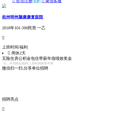
 会员注册
 康强客服
(免费)
杭州明州脑康康复医院
2018年
101-500
民营 一乙

上班时间/福利
 周休2天
五险
住房公积金
包住
带薪年假
绩效奖金
注：不同岗位福利/上班时间有所不同
微信扫一扫,分享单位招聘
招聘亮点
