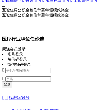
 收藏职位
 投递简历
 填写在线简历
 上传附件简历
...
五险
住房公积金
包住
带薪年假
绩效奖金
五险
住房公积金
包住
带薪年假
绩效奖金
医疗行业职位任你选
康强会员登录
账号登录
短信码登录
微信扫码登录


登录


找密码/账号