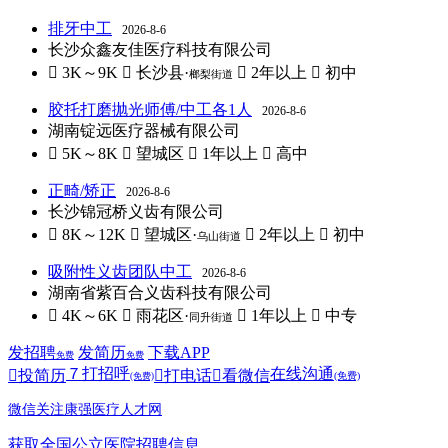
排牙中工
2026-8-6
长沙众鑫友佳医疗科技有限公司
 3K～9K
 长沙县·
 2年以上
 初中
榔梨街道
胶托打磨抛光师傅/中工各1人
2026-8-6
湖南锭远医疗器械有限公司
 5K～8K
 望城区
 1年以上
 高中
正畸/矫正
2026-8-6
长沙锦冠桥义齿有限公司
 8K～12K
 望城区·
 2年以上
 初中
乌山街道
吸附性义齿团队中工
2026-8-6
湖南省紫百合义齿科技有限公司
 4K～6K
 雨花区·
 1年以上
 中专
同升街道
发招聘
发简历
下载APP
免费
免费
７
打招呼
在线沟通

投简历

打电话

看微信
(免费)
(免费)
微信关注康强医疗人才网
获取全国公立医院招聘信息