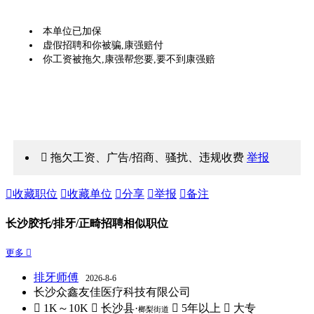
本单位已加保
虚假招聘和你被骗,康强赔付
你工资被拖欠,康强帮您要,要不到康强赔
 拖欠工资、广告/招商、骚扰、违规收费
举报

收藏职位

收藏单位

分享

举报

备注
长沙胶托/排牙/正畸招聘相似职位
更多 
排牙师傅
2026-8-6
长沙众鑫友佳医疗科技有限公司
 1K～10K
 长沙县·
 5年以上
 大专
榔梨街道