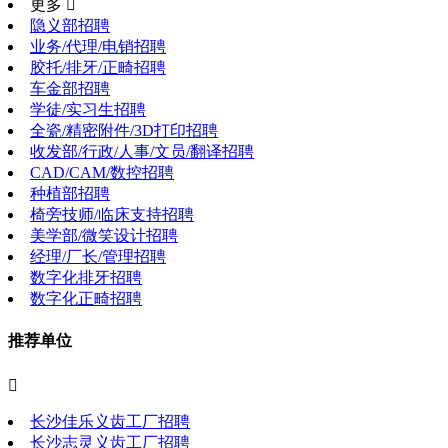
更多 
隐义部招聘
业务/代理/电销招聘
胶托/排牙/正畸招聘
车金部招聘
学徒/实习生招聘
全瓷/精密附件/3D打印招聘
收发部/行政/人事/文员/翻译招聘
CAD/CAM/数控招聘
种植部招聘
椅旁技师/临床支持招聘
美学部/微笑设计招聘
经理/厂长/管理招聘
数字化排牙招聘
数字化正畸招聘
推荐单位

长沙佳乐义齿工厂招聘
长沙志灵义齿工厂招聘