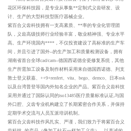
花区环保科技园，是专业从事集**定制式义齿研发、设
计、生产的大型科技型医疗器械企业。
紫百合义齿科技拥有一支高素质、**率的专业化管理团
队，义齿高级技师行业经验丰富，敬业精神强、专业水平
高。生产环境国内****，不仅投资建设了高标准的生产车
间，并且引进了国外--的生产加工和质量检测设备，拥有
湖南省首台全球cad/cam--德国西诺德全瓷修复系统，其他
生产所需加工设备及制作材料采用来自德国西诺德、列支
敦士登义获嘉、++9+renfert、vita、bego、demco、日本nsk
以及台湾普登等国内外知名企业的产品。紫百合义齿科技
采用并通过了国际认同的iso13485医疗质量标准认证,与国
外口腔、义齿专业机构建立了长期紧密合作关系，并保持
定期学术交流与人员互派培训机制。
紫百合义齿科技作风扎实、严谨，我们致力于将紫百合义
齿科技--的产品（像加工钻石一样加工义齿）、以真诚的