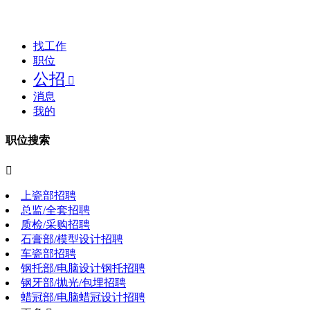
找工作
职位
公招

消息
我的
职位搜索

上瓷部招聘
总监/全套招聘
质检/采购招聘
石膏部/模型设计招聘
车瓷部招聘
钢托部/电脑设计钢托招聘
钢牙部/抛光/包埋招聘
蜡冠部/电脑蜡冠设计招聘