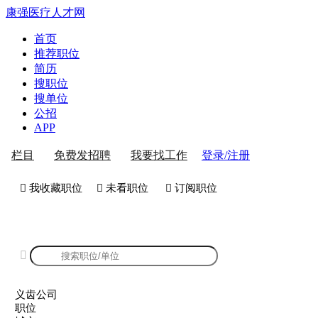
康强医疗人才网
首页
推荐职位
简历
搜职位
搜单位
公招
APP
登录/注册
栏目
免费发招聘
我要找工作
 我收藏职位
 未看职位
 订阅职位
康强义齿公司招聘

义齿公司
职位