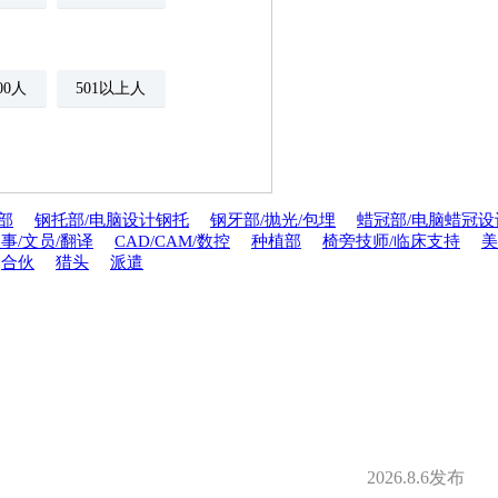
500人
501以上人
部
钢托部/电脑设计钢托
钢牙部/抛光/包埋
蜡冠部/电脑蜡冠设
事/文员/翻译
CAD/CAM/数控
种植部
椅旁技师/临床支持
美
年金
绩效奖金
合伙
猎头
派遣
期权
年底双薪
分红
家属医疗优惠
安排规培
才引进
2026.8.6发布
夜班