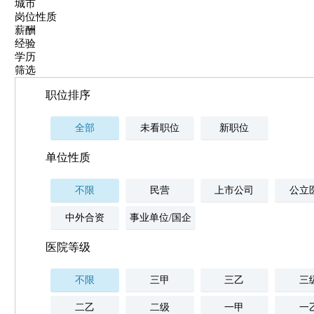
城市
岗位性质
薪酬
经验
学历
筛选
职位排序
全部
未看职位
新职位
单位性质
不限
民营
上市公司
公立
中外合资
事业单位/国企
医院等级
不限
三甲
三乙
三
二乙
二级
一甲
一