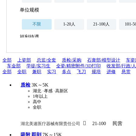
单位规模
不限
1-20人
21-100人
101-
福利待遇
不限
全部
上瓷部
总监/全套
质检/采购
石膏部/模型设计
车瓷
薪资与社保
车金部
学徒/实习生
全瓷/精密附件/3D打印
收发部/行政/人
五险
住房公积金
企业
全部
全职
兼职
实习
多点
飞刀
规培
进修
悬赏
补充医疗保险
全勤奖
加班补助
全薪病假
股票
质检
3K～5K
湖北
·孝感
·高新区
工龄奖
带薪年假
年终
法定节假日三薪
1年以上
高中
全职
晋升与政策

周末双休
21-100
职称晋升
民营
湖北美速医疗器械有限责任公司
8小时工作制
政府人
吸附 即刻
7K～15K
安排进修
科研启动金
安家费
无需