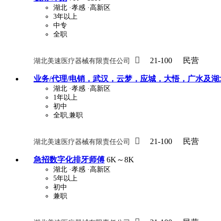
湖北
·孝感
·高新区
3年以上
中专
关怀与福利
全职
包住
包吃
住房补贴
餐

21-100
民营
湖北美速医疗器械有限责任公司
定期团建
节日福利
班车接送
免息
业务/代理/电销，武汉，云梦，应城，大悟，广水及湖
解决户口
事业编制
弹性工作制
健
湖北
·孝感
·高新区
1年以上
员工旅游
高温补贴
生日福利
交通
初中
全职,兼职

21-100
民营
湖北美速医疗器械有限责任公司
急招数字化排牙师傅
6K～8K
湖北
·孝感
·高新区
5年以上
初中
兼职