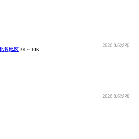
补
定期体检
借款
购房补贴
2026.8.6发布
北各地区
3K～10K
身房
零食下午茶
补贴
免费停车
2026.8.6发布