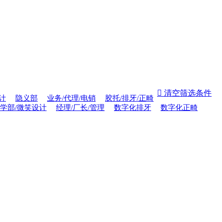
 清空筛选条件
计
隐义部
业务/代理/电销
胶托/排牙/正畸
学部/微笑设计
经理/厂长/管理
数字化排牙
数字化正畸