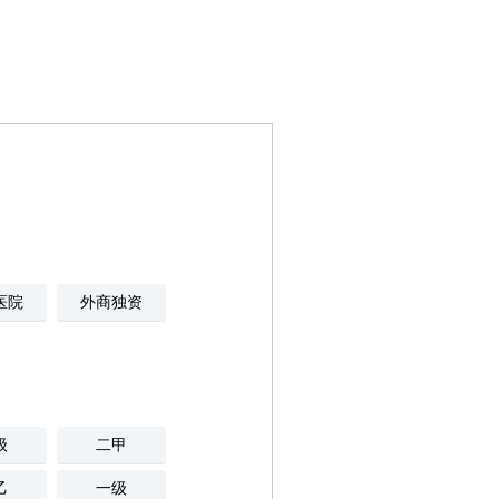
医院
外商独资
级
二甲
乙
一级