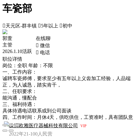
车瓷部

天元区-群丰镇

5年以上

初中
郭萱
在线聊
主管
 微信
2026.1.10活跃
 电话
职位详情
岗位：全职
年龄：不限
一、工作内容：
诚聘车瓷师傅，要求至少有五年以上义齿加工经验，人品端
正，为人诚恳，踏实肯干，
二、任职要求：
能沟通，懂配合
三、福利待遇：
具体待遇电话联系或到公司面谈
四、工作时间：月休4天，供吃供住，工资准时，具有团队意
株洲欧雅医疗器械科技有限公司
VIP
2022年
21-100人
民营