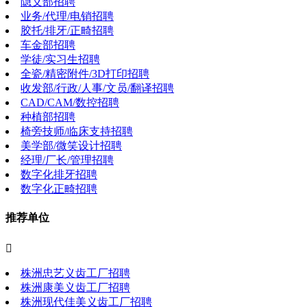
隐义部招聘
业务/代理/电销招聘
胶托/排牙/正畸招聘
车金部招聘
学徒/实习生招聘
全瓷/精密附件/3D打印招聘
收发部/行政/人事/文员/翻译招聘
CAD/CAM/数控招聘
种植部招聘
椅旁技师/临床支持招聘
美学部/微笑设计招聘
经理/厂长/管理招聘
数字化排牙招聘
数字化正畸招聘
推荐单位

株洲忠艺义齿工厂招聘
株洲康美义齿工厂招聘
株洲现代佳美义齿工厂招聘