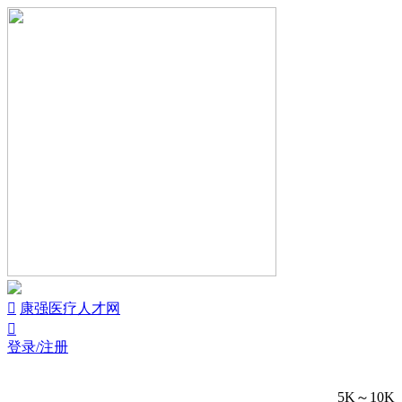


康强医疗人才网

登录/注册
5K～10K