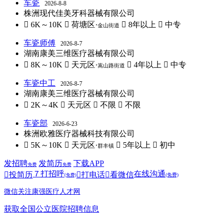
车瓷
2026-8-8
株洲现代佳美牙科器械有限公司
 6K～10K
 荷塘区·
 8年以上
 中专
金山街道
车瓷师傅
2026-8-7
湖南康美三维医疗器械有限公司
 8K～10K
 天元区·
 4年以上
 中专
嵩山路街道
车瓷中工
2026-8-7
湖南康美三维医疗器械有限公司
 2K～4K
 天元区
 不限
 不限
车瓷部
2026-6-23
株洲欧雅医疗器械科技有限公司
 5K～10K
 天元区·
 5年以上
 初中
群丰镇
发招聘
发简历
下载APP
免费
免费
７
打招呼
在线沟通

投简历

打电话

看微信
(免费)
(免费)
微信关注康强医疗人才网
获取全国公立医院招聘信息