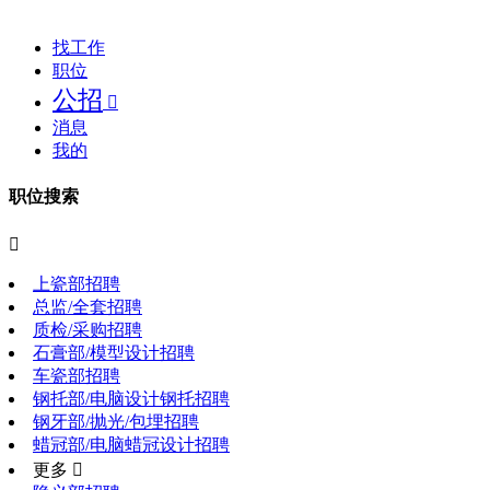
找工作
职位
公招

消息
我的
职位搜索

上瓷部招聘
总监/全套招聘
质检/采购招聘
石膏部/模型设计招聘
车瓷部招聘
钢托部/电脑设计钢托招聘
钢牙部/抛光/包埋招聘
蜡冠部/电脑蜡冠设计招聘
更多 