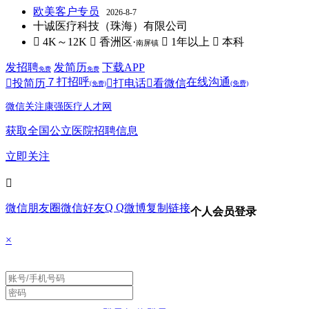
欧美客户专员
2026-8-7
十诚医疗科技（珠海）有限公司
 4K～12K
 香洲区·
 1年以上
 本科
南屏镇
发招聘
发简历
下载APP
免费
免费
７
打招呼
在线沟通

投简历

打电话

看微信
(免费)
(免费)
微信关注康强医疗人才网
获取全国公立医院招聘信息
立即关注

Q Q
微信朋友圈
微信好友
微博
复制链接
个人会员登录
×