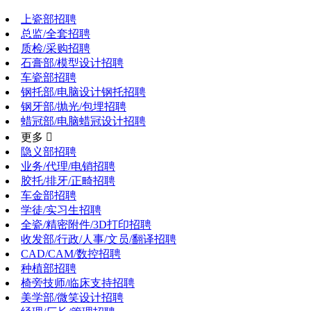
上瓷部招聘
总监/全套招聘
质检/采购招聘
石膏部/模型设计招聘
车瓷部招聘
钢托部/电脑设计钢托招聘
钢牙部/抛光/包埋招聘
蜡冠部/电脑蜡冠设计招聘
更多 
隐义部招聘
业务/代理/电销招聘
胶托/排牙/正畸招聘
车金部招聘
学徒/实习生招聘
全瓷/精密附件/3D打印招聘
收发部/行政/人事/文员/翻译招聘
CAD/CAM/数控招聘
种植部招聘
椅旁技师/临床支持招聘
美学部/微笑设计招聘