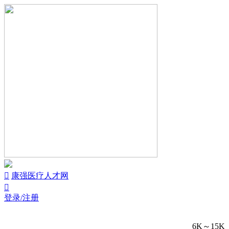


康强医疗人才网

登录/注册
6K～15K