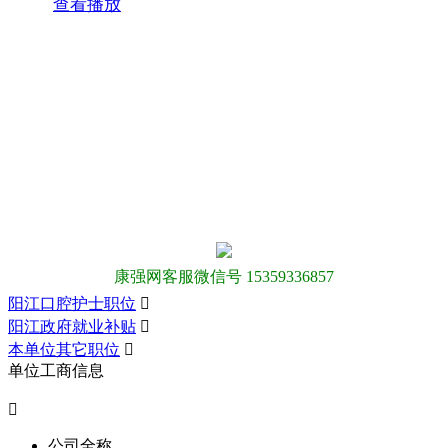
查看播放
康强网客服微信号 15359336857
阳江口腔护士职位

阳江政府就业补贴

本单位其它职位

单位工商信息

公司全称