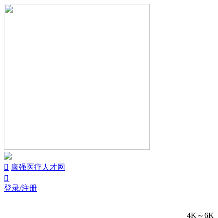


康强医疗人才网

登录/注册
4K～6K