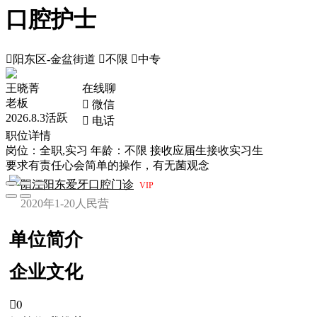
口腔护士

阳东区-金盆街道

不限

中专
王晓菁
在线聊
老板
 微信
2026.8.3活跃
 电话
职位详情
岗位：全职,实习
年龄：不限
接收应届生
接收实习生
要求有责任心会简单的操作，有无菌观念
阳江阳东爱牙口腔门诊
VIP
2020年
1-20人
民营
单位简介
企业文化

0