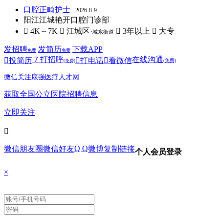
口腔正畸护士
2026-8-9
阳江江城艳开口腔门诊部
 4K～7K
 江城区·
 3年以上
 大专
城东街道
发招聘
发简历
下载APP
免费
免费
７
打招呼
在线沟通

投简历

打电话

看微信
(免费)
(免费)
微信关注康强医疗人才网
获取全国公立医院招聘信息
立即关注

Q Q
微信朋友圈
微信好友
微博
复制链接
个人会员登录
×