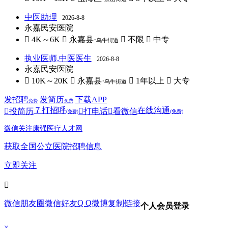
中医助理
2026-8-8
永嘉民安医院
 4K～6K
 永嘉县·
 不限
 中专
乌牛街道
执业医师,中医医生
2026-8-8
永嘉民安医院
 10K～20K
 永嘉县·
 1年以上
 大专
乌牛街道
发招聘
发简历
下载APP
免费
免费
７
打招呼
在线沟通

投简历

打电话

看微信
(免费)
(免费)
微信关注康强医疗人才网
获取全国公立医院招聘信息
立即关注

Q Q
微信朋友圈
微信好友
微博
复制链接
个人会员登录
×