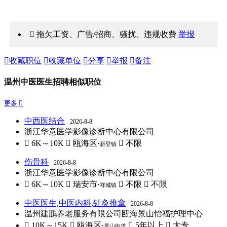
 拖欠工资、广告/招商、骚扰、违规收费
举报

收藏职位

收藏单位

分享

举报

备注
温州中医医生招聘相似职位
更多 
中西医结合
2026-8-8
浙江华意医学影像诊断中心有限公司
 6K～10K
 瓯海区·
 不限
新登镇
伤骨科
2026-8-8
浙江华意医学影像诊断中心有限公司
 6K～10K
 瑞安市·
 不限
 不限
祥城镇
中医医生,中医内科,针灸推拿
2026-8-8
温州建鹏养老服务有限公司瓯海景山怡福护理中心
 10K～15K
 瓯海区·
 5年以上
 大专
景山街道