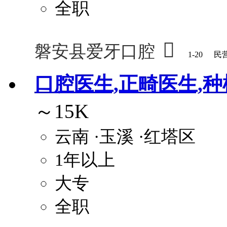
全职

磐安县爱牙口腔
1-20
民
口腔医生,正畸医生,种
～15K
云南
·玉溪
·红塔区
1年以上
大专
全职