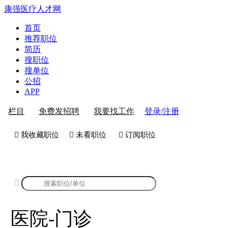
康强医疗人才网
首页
推荐职位
简历
搜职位
搜单位
公招
APP
登录/注册
栏目
免费发招聘
我要找工作
 我收藏职位
 未看职位
 订阅职位
康强医院-门诊招聘

医院-门诊