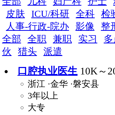
全部
儿科
妇产科
护士
五险
住房公积金
企业
补充医疗保险
皮肤
ICU/科研
全科
检
全勤奖
加班补助
全薪病假
股票
人事-行政-院办
影像
整
工龄奖
带薪年假
年终
法定节假日三薪
全部
全职
兼职
实习
多
晋升与政策
伙
猎头
派遣
周末双休
职称晋升
8小时工作制
政府人
安排进修
科研启动金
安家费
无需
口腔执业医生
10K～2
关怀与福利
浙江
·金华
·磐安县
包住
包吃
住房补贴
餐
3年以上
定期团建
节日福利
班车接送
免息
解决户口
事业编制
弹性工作制
健
大专
员工旅游
高温补贴
生日福利
交通