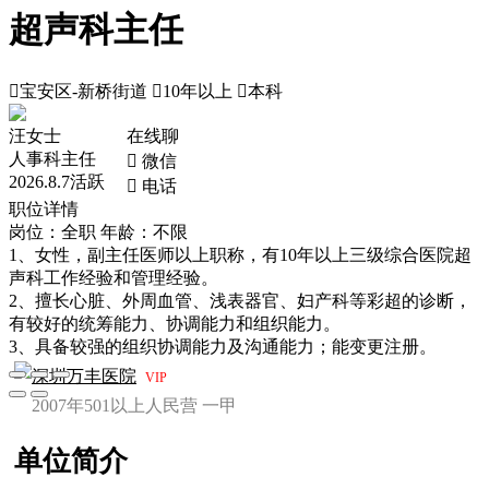
超声科主任

宝安区-新桥街道

10年以上

本科
汪女士
在线聊
人事科主任
 微信
2026.8.7活跃
 电话
职位详情
岗位：全职
年龄：不限
1、女性，副主任医师以上职称，有10年以上三级综合医院超
声科工作经验和管理经验。
2、擅长心脏、外周血管、浅表器官、妇产科等彩超的诊断，
有较好的统筹能力、协调能力和组织能力。
3、具备较强的组织协调能力及沟通能力；能变更注册。
深圳万丰医院
VIP
2007年
501以上人
民营
一甲
单位简介