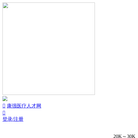


康强医疗人才网

登录/注册
20K～30K