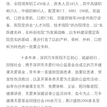
张。全院现有职工450余人，医务人员345人，其中高级职
称25人，中级职称65人。配置有CT、MRI、DR机、彩超
机、口腔全景机、口腔CT机、宫腹腔镜等200多件医疗设
备。医院坚持走“人才兴院、技术强院”的办院理念，以“名
医建名科，名科创名院”为发展战略，以专科建设奠定医
院坚实的基础，逐步打造了以妇产科、骨科、外科、口腔
科为特色的一批重点专科。
十多年来，深圳万丰医院不忘初心，砥砺前行，
回报社会，携手深圳市关爱行动公益基金会成立的万丰健
康关爱基金，常年来一直援助贫困患者、急重症患者、突
发性伤员救治，以及开展各类关爱为主题的公益性活动，
如举办沙井健康文化节、免费体检、义诊、慰问敬老院、
健康讲座、关爱来深建设者公益活动等。迄今为止，万丰
健康关爱基金回报社会180余万元，累计援助2000多名贫