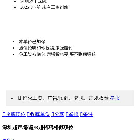
深圳万丰医院
2026-8-7前 未有工资纠纷
本单位已加保
虚假招聘和你被骗,康强赔付
你工资被拖欠,康强帮您要,要不到康强赔
 拖欠工资、广告/招商、骚扰、违规收费
举报

收藏职位

收藏单位

分享

举报

备注
深圳超声/彩超/B超招聘相似职位