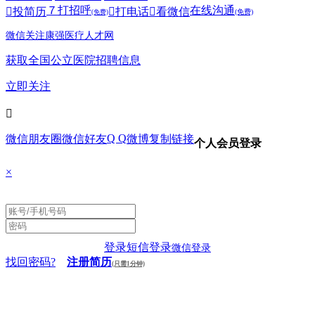
７
打招呼
在线沟通

投简历

打电话

看微信
(免费)
(免费)
微信关注康强医疗人才网
获取全国公立医院招聘信息
立即关注

Q Q
微信朋友圈
微信好友
微博
复制链接
个人会员登录
×
登录
短信登录
微信登录
找回密码?
注册简历
(只需1分钟)