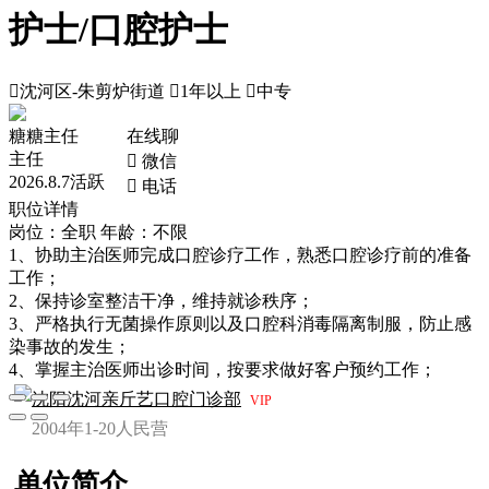
护士/口腔护士

沈河区-朱剪炉街道

1年以上

中专
糖糖主任
在线聊
主任
 微信
2026.8.7活跃
 电话
职位详情
岗位：全职
年龄：不限
1、协助主治医师完成口腔诊疗工作，熟悉口腔诊疗前的准备
工作；
2、保持诊室整洁干净，维持就诊秩序；
3、严格执行无菌操作原则以及口腔科消毒隔离制服，防止感
染事故的发生；
4、掌握主治医师出诊时间，按要求做好客户预约工作；
沈阳沈河亲斤艺口腔门诊部
VIP
2004年
1-20人
民营
单位简介