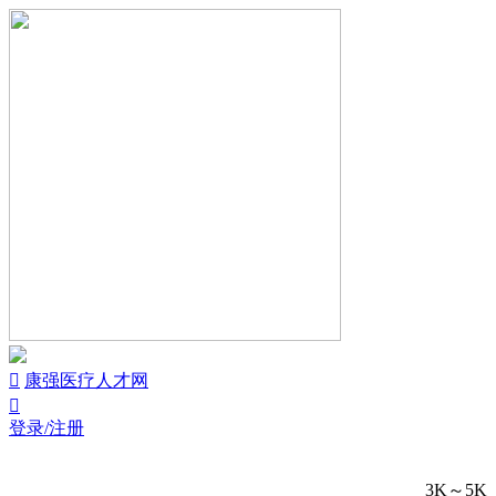


康强医疗人才网

登录/注册
3K～5K