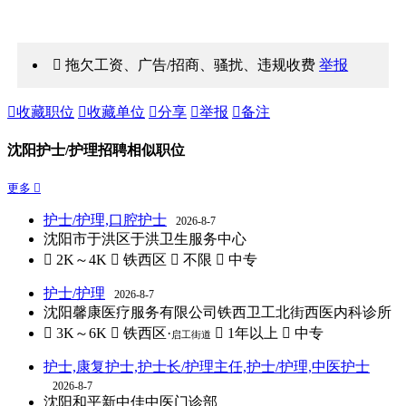
 拖欠工资、广告/招商、骚扰、违规收费
举报

收藏职位

收藏单位

分享

举报

备注
沈阳护士/护理招聘相似职位
更多 
护士/护理,口腔护士
2026-8-7
沈阳市于洪区于洪卫生服务中心
 2K～4K
 铁西区
 不限
 中专
护士/护理
2026-8-7
沈阳馨康医疗服务有限公司铁西卫工北街西医内科诊所
 3K～6K
 铁西区·
 1年以上
 中专
启工街道
护士,康复护士,护士长/护理主任,护士/护理,中医护士
2026-8-7
沈阳和平新中佳中医门诊部