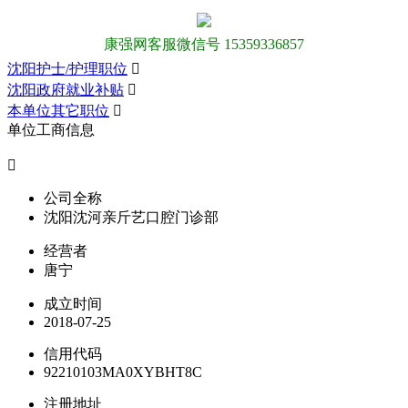
康强网客服微信号 15359336857
沈阳护士/护理职位

沈阳政府就业补贴

本单位其它职位

单位工商信息

公司全称
沈阳沈河亲斤艺口腔门诊部
经营者
唐宁
成立时间
2018-07-25
信用代码
92210103MA0XYBHT8C
注册地址