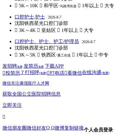
 5K～10K
 和平区·
 1年以上
 大专
马路湾街道
口腔护士,护士
2026-8-7
沈阳铁西星光口腔门诊部
 3K～4K
 皇姑区
 1年以上
 大专
口腔护士、护士、护工/护理员
2026-8-7
沈阳铁西星光口腔门诊部
 3K～5K
 铁西区·
 1年以上
 中专
重工街道
发招聘
发简历
下载APP
免费
免费
７
打招呼
在线沟通

投简历

打电话

看微信
(免费)
(免费)
微信关注康强医疗人才网
获取全国公立医院招聘信息
立即关注

Q Q
微信朋友圈
微信好友
微博
复制链接
个人会员登录