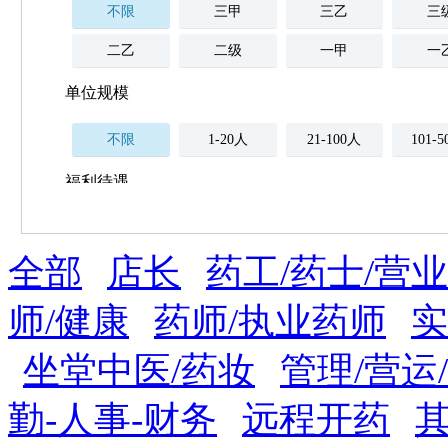
不限
三甲
三乙
三
二乙
二级
一甲
一
单位规模
不限
1-20人
21-100人
101-
福利待遇
不限
全部
薪资与社保
店长
药工/药士/营业
五险
住房公积金
企业
补充医疗保险
师/健康
药师/执业药师
实
全勤奖
加班补助
全薪病假
股票
坐堂中医/药妆
管理/营运
工龄奖
带薪年假
年终
法定节假日三薪
勤-人事-财务
远程开药
晋升与政策