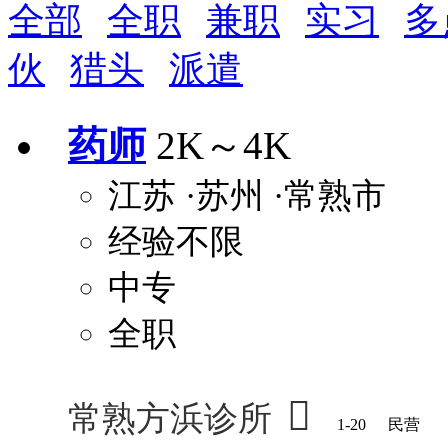
全部
全职
兼职
实习
多
周末双休
职称晋升
8小时工作制
政府人
伙
猎头
派遣
安排进修
科研启动金
安家费
无需
关怀与福利
药师
2K～4K
包住
包吃
住房补贴
餐
江苏
·苏州
·常熟市
定期团建
节日福利
班车接送
免息
解决户口
事业编制
弹性工作制
健
经验不限
员工旅游
高温补贴
生日福利
交通
中专
全职

常熟方浜诊所
1-20
民营