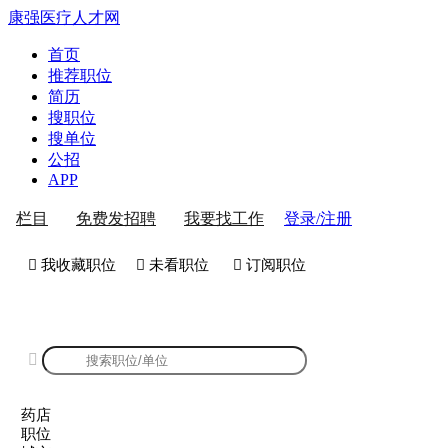
康强医疗人才网
首页
推荐职位
简历
搜职位
搜单位
公招
APP
登录/注册
栏目
免费发招聘
我要找工作
 我收藏职位
 未看职位
 订阅职位
康强药店招聘

药店
职位