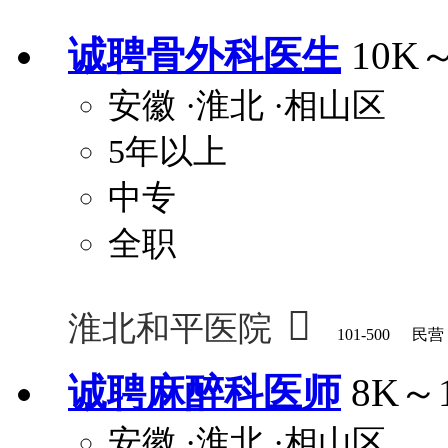
安排进修
科研启动金
安家费
无需
诚聘骨外科医生
10K
关怀与福利
安徽
·淮北
·相山区
包住
包吃
住房补贴
餐
5年以上
定期团建
节日福利
班车接送
免息
解决户口
事业编制
弹性工作制
健
中专
员工旅游
高温补贴
生日福利
交通
全职

淮北和平医院
101-500
民营
诚聘麻醉科医师
8K～
安徽
·淮北
·相山区