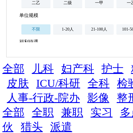
二乙
二级
一甲
一
单位规模
不限
1-20人
21-100人
101-
福利待遇
不限
全部
薪资与社保
儿科
妇产科
护士
五险
住房公积金
企业
补充医疗保险
皮肤
ICU/科研
全科
检
全勤奖
加班补助
全薪病假
股票
人事-行政-院办
影像
整
工龄奖
带薪年假
年终
法定节假日三薪
全部
全职
兼职
实习
多
晋升与政策
伙
猎头
派遣
周末双休
职称晋升
8小时工作制
政府人