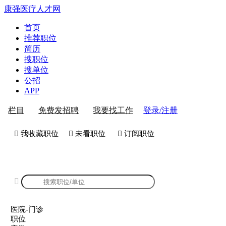
康强医疗人才网
首页
推荐职位
简历
搜职位
搜单位
公招
APP
登录/注册
栏目
免费发招聘
我要找工作
 我收藏职位
 未看职位
 订阅职位
康强医院-门诊招聘

医院-门诊
职位