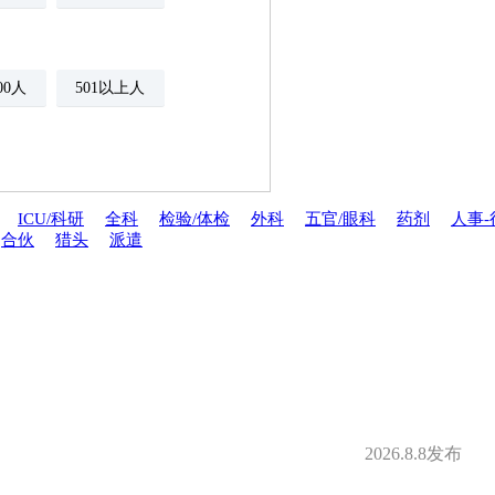
500人
501以上人
ICU/科研
全科
检验/体检
外科
五官/眼科
药剂
人事-
合伙
猎头
派遣
年金
绩效奖金
期权
年底双薪
分红
家属医疗优惠
安排规培
才引进
2026.8.8发布
夜班