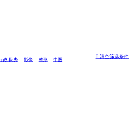
 清空筛选条件
行政-院办
影像
整形
中医