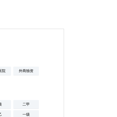
医院
外商独资
级
二甲
乙
一级