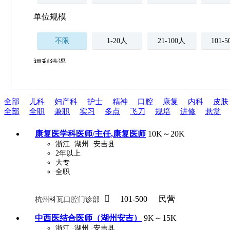
单位规模
不限
1-20人
21-100人
101-
福利待遇
不限
全部
儿科
妇产科
护士
精神
口腔
康复
内科
皮肤
薪资与社保
全部
全职
兼职
实习
多点
飞刀
规培
进修
悬赏
五险
住房公积金
企业
补充医疗保险
康复医学科医师/主任,康复医师
10K～20K
全勤奖
加班补助
全薪病假
股票
浙江
·湖州
·安吉县
2年以上
工龄奖
带薪年假
年终
法定节假日三薪
大专
全职
晋升与政策

101-500
民营
杭州科瓦口腔门诊部
周末双休
职称晋升
8小时工作制
政府人
中西医结合医师（湖州安吉）
9K～15K
浙江
·湖州
·安吉县
安排进修
科研启动金
安家费
无需