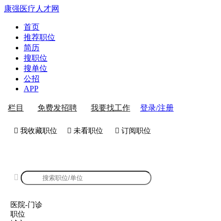
康强医疗人才网
首页
推荐职位
简历
搜职位
搜单位
公招
APP
登录/注册
栏目
免费发招聘
我要找工作
 我收藏职位
 未看职位
 订阅职位
康强医院-门诊招聘

医院-门诊
职位