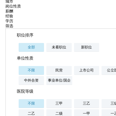
城市
岗位性质
薪酬
经验
学历
筛选
职位排序
全部
未看职位
新职位
单位性质
不限
民营
上市公司
公立
中外合资
事业单位/国企
医院等级
不限
三甲
三乙
三
二乙
二级
一甲
一