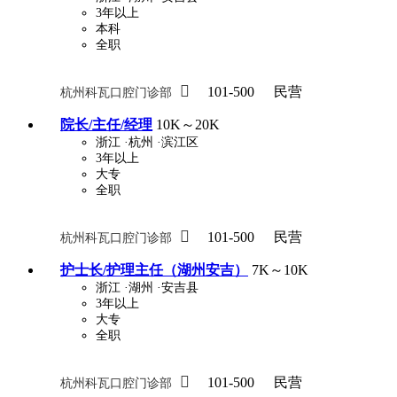
3年以上
本科
全职
关怀与福利
包住
包吃
住房补贴
餐

101-500
民营
杭州科瓦口腔门诊部
定期团建
节日福利
班车接送
免息
院长/主任/经理
10K～20K
浙江
·杭州
·滨江区
解决户口
事业编制
弹性工作制
健
3年以上
大专
员工旅游
高温补贴
生日福利
交通
全职

101-500
民营
杭州科瓦口腔门诊部
护士长/护理主任（湖州安吉）
7K～10K
浙江
·湖州
·安吉县
3年以上
大专
全职

101-500
民营
杭州科瓦口腔门诊部