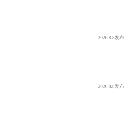
补
定期体检
2026.8.8发布
借款
购房补贴
身房
零食下午茶
补贴
免费停车
2026.8.8发布