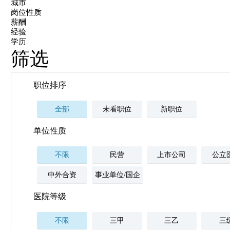
城市
岗位性质
薪酬
经验
学历
筛选
职位排序
全部
未看职位
新职位
单位性质
不限
民营
上市公司
公立
中外合资
事业单位/国企
医院等级
不限
三甲
三乙
三