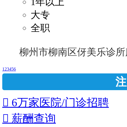
1年以上
大专
全职
柳州市柳南区伢美乐诊所
1
2
3
4
5
6
注
 6万家医院/门诊招聘
 薪酬查询