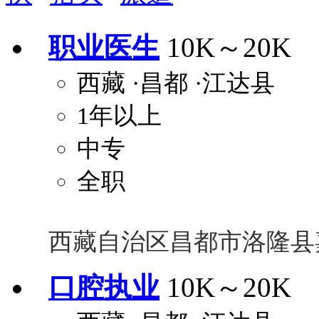
安排进修
科研启动金
安家费
无需
职业医生
10K～20K
关怀与福利
西藏
·昌都
·江达县
包住
包吃
住房补贴
餐
1年以上
定期团建
节日福利
班车接送
免息
解决户口
事业编制
弹性工作制
健
中专
员工旅游
高温补贴
生日福利
交通
全职
西藏自治区昌都市洛隆县
口腔执业
10K～20K