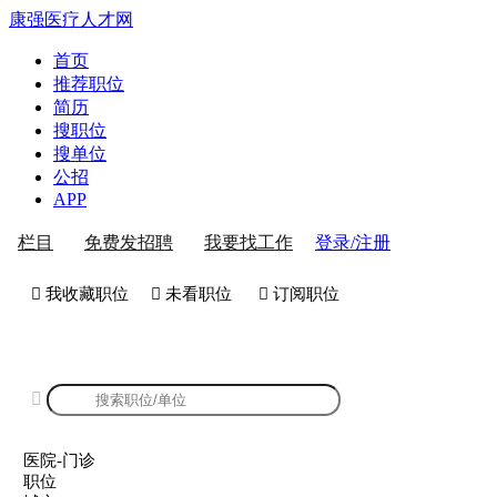
康强医疗人才网
首页
推荐职位
简历
搜职位
搜单位
公招
APP
登录/注册
栏目
免费发招聘
我要找工作
 我收藏职位
 未看职位
 订阅职位
康强医院-门诊招聘

医院-门诊
职位