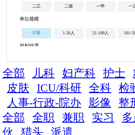
二乙
二级
一甲
一
单位规模
不限
1-20人
21-100人
101-
福利待遇
不限
全部
薪资与社保
儿科
妇产科
护士
五险
住房公积金
企业
补充医疗保险
皮肤
ICU/科研
全科
检
全勤奖
加班补助
全薪病假
股票
人事-行政-院办
影像
整
工龄奖
带薪年假
年终
法定节假日三薪
全部
全职
兼职
实习
多
晋升与政策
伙
猎头
派遣
周末双休
职称晋升
8小时工作制
政府人