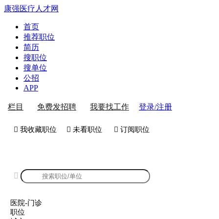
康强医疗人才网
首页
推荐职位
简历
搜职位
搜单位
公招
APP
登录/注册
栏目
免费发招聘
我要找工作
 我收藏职位
 未看职位
 订阅职位
康强医院-门诊招聘

医院-门诊
职位