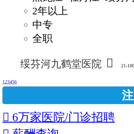
2年以上
中专
全职

绥芬河九鹤堂医院
21-10
1
2
3
4
5
6
注
 6万家医院/门诊招聘
 薪酬查询