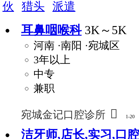
伙
猎头
派遣
周末双休
职称晋升
8小时工作制
政府人
安排进修
科研启动金
安家费
无需
耳鼻咽喉科
3K～5K
关怀与福利
河南
·南阳
·宛城区
包住
包吃
住房补贴
餐
3年以上
定期团建
节日福利
班车接送
免息
解决户口
事业编制
弹性工作制
健
中专
员工旅游
高温补贴
生日福利
交通
兼职

宛城金记口腔诊所
1-20
洁牙师,店长,实习,口