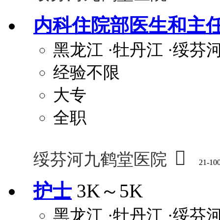
内科住院部医生和主
黑龙江
·牡丹江
·绥芬
经验不限
大专
全职

绥芬河九鹤堂医院
21-10
护士
3K～5K
黑龙江
·牡丹江
·绥芬