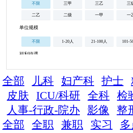
不限
三甲
三乙
三
二乙
二级
一甲
一
单位规模
不限
1-20人
21-100人
101-
福利待遇
不限
全部
薪资与社保
儿科
妇产科
护士
五险
住房公积金
企业
补充医疗保险
皮肤
ICU/科研
全科
检
全勤奖
加班补助
全薪病假
股票
人事-行政-院办
影像
整
工龄奖
带薪年假
年终
法定节假日三薪
全部
全职
兼职
实习
多
晋升与政策