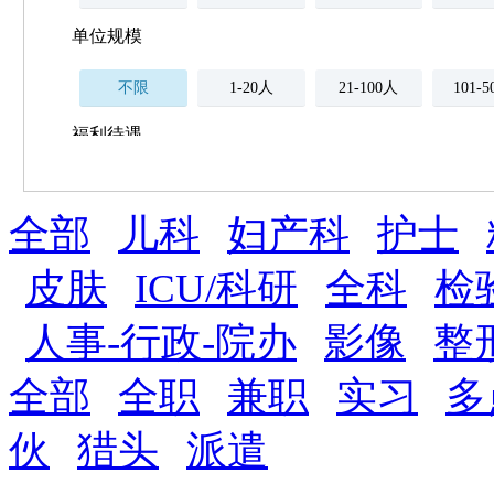
单位规模
不限
1-20人
21-100人
101-
福利待遇
不限
全部
薪资与社保
儿科
妇产科
护士
五险
住房公积金
企业
补充医疗保险
皮肤
ICU/科研
全科
检
全勤奖
加班补助
全薪病假
股票
人事-行政-院办
影像
整
工龄奖
带薪年假
年终
法定节假日三薪
全部
全职
兼职
实习
多
晋升与政策
伙
猎头
派遣
周末双休
职称晋升
8小时工作制
政府人
安排进修
科研启动金
安家费
无需