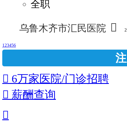
全职

乌鲁木齐市汇民医院
2
1
2
3
4
5
6
注
 6万家医院/门诊招聘
 薪酬查询
