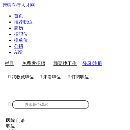
康强医疗人才网
首页
推荐职位
简历
搜职位
搜单位
公招
APP
登录/注册
栏目
免费发招聘
我要找工作
 我收藏职位
 未看职位
 订阅职位
康强医院-门诊招聘

医院-门诊
职位