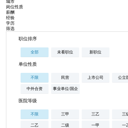
城市
岗位性质
薪酬
经验
学历
筛选
职位排序
全部
未看职位
新职位
单位性质
不限
民营
上市公司
公立
中外合资
事业单位/国企
医院等级
不限
三甲
三乙
三
二乙
二级
一甲
一