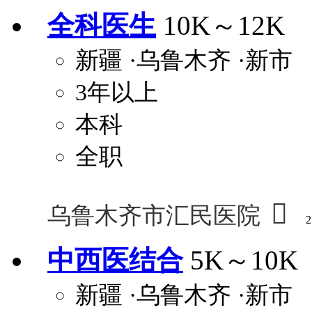
全科医生
10K～12K
关怀与福利
新疆
·乌鲁木齐
·新市
包住
包吃
住房补贴
餐
3年以上
定期团建
节日福利
班车接送
免息
解决户口
事业编制
弹性工作制
健
本科
员工旅游
高温补贴
生日福利
交通
全职

乌鲁木齐市汇民医院
2
中西医结合
5K～10K
新疆
·乌鲁木齐
·新市