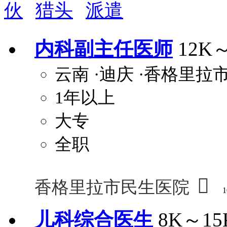
伙
猎头
派遣
周末双休
职称晋升
8小时工作制
政府人
安排进修
科研启动金
安家费
无需
内科副主任医师
12K
关怀与福利
云南
·迪庆
·香格里拉
包住
包吃
住房补贴
餐
1年以上
定期团建
节日福利
班车接送
免息
解决户口
事业编制
弹性工作制
健
大专
员工旅游
高温补贴
生日福利
交通
全职

香格里拉市民生医院
1
儿科综合医生
8K～15