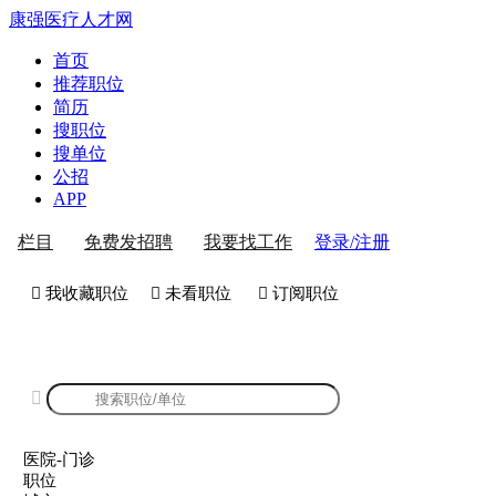
康强医疗人才网
首页
推荐职位
简历
搜职位
搜单位
公招
APP
登录/注册
栏目
免费发招聘
我要找工作
 我收藏职位
 未看职位
 订阅职位
康强医院-门诊招聘

医院-门诊
职位