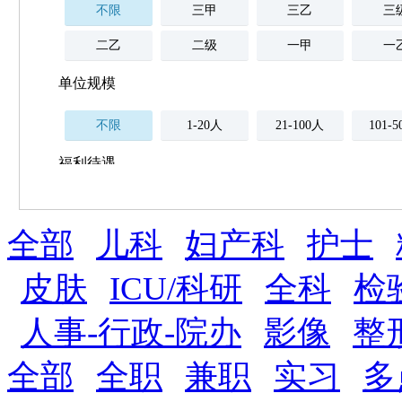
不限
三甲
三乙
三
二乙
二级
一甲
一
单位规模
不限
1-20人
21-100人
101-
福利待遇
不限
全部
薪资与社保
儿科
妇产科
护士
五险
住房公积金
企业
补充医疗保险
皮肤
ICU/科研
全科
检
全勤奖
加班补助
全薪病假
股票
人事-行政-院办
影像
整
工龄奖
带薪年假
年终
法定节假日三薪
全部
全职
兼职
实习
多
晋升与政策