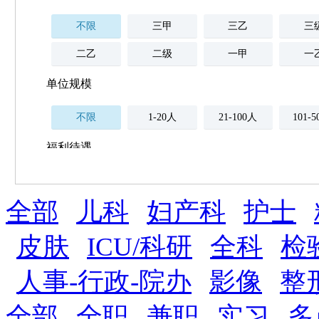
不限
三甲
三乙
三
二乙
二级
一甲
一
单位规模
不限
1-20人
21-100人
101-
福利待遇
不限
全部
薪资与社保
儿科
妇产科
护士
五险
住房公积金
企业
补充医疗保险
皮肤
ICU/科研
全科
检
全勤奖
加班补助
全薪病假
股票
人事-行政-院办
影像
整
工龄奖
带薪年假
年终
法定节假日三薪
全部
全职
兼职
实习
多