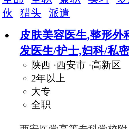
晋升与政策
伙
猎头
派遣
周末双休
职称晋升
8小时工作制
政府人
安排进修
科研启动金
安家费
无需
皮肤美容医生,整形外科
关怀与福利
发医生/护士,妇科/私
包住
包吃
住房补贴
餐
定期团建
节日福利
班车接送
免息
陕西
·西安市
·高新区
解决户口
事业编制
弹性工作制
健
2年以上
员工旅游
高温补贴
生日福利
交通
大专
全职