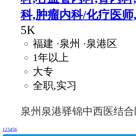
科,肿瘤内科/化疗医师
5K
福建
·泉州
·泉港区
1年以上
大专
全职,实习
泉州泉港驿锦中西医结合
1
2
3
4
5
6