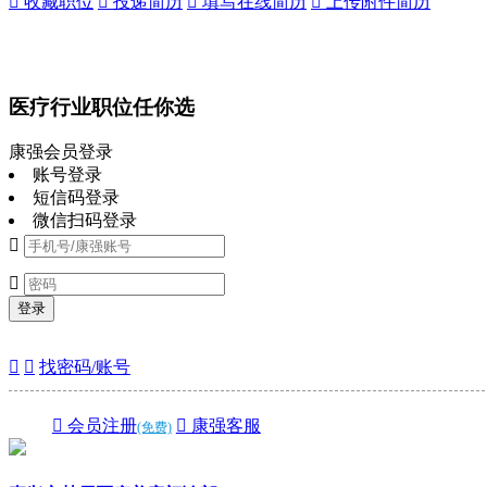
 收藏职位
 投递简历
 填写在线简历
 上传附件简历
医疗行业职位任你选
康强会员登录
账号登录
短信码登录
微信扫码登录


登录


找密码/账号
 会员注册
 康强客服
(免费)