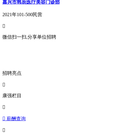
嘉兴市韩辰医疗美容门诊部
2021年
101-500
民营

微信扫一扫,分享单位招聘
招聘亮点

康强栏目

 薪酬查询
