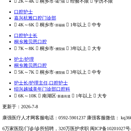
 2K～4K
 桐乡市·
 经验不限
 学历不限
城门镇
口腔护士
嘉兴杭雅口腔门诊部
 4K～6K
 桐乡市·
 1年以上
 中专
崇福镇
口腔护士长
桐乡雅贝恩口腔
 7K～8K
 桐乡市·
 3年以上
 大专
濮院镇
护士/护理
桐乡雅贝恩口腔
 5K～7K
 桐乡市·
 3年以上
 中专
濮院镇
护士长/护理主任,口腔护士
绍兴越城美年门诊部口腔科
 6K～10K
 南湖区·
 1年以上
 大专
新嘉街道
更新于：2026-7-8
康强医疗人才网客服电话：0592-5901237
康强客服微信： kq36
6万家医院/门诊/诊所招聘，320万医护求职
闽ICP备10201027号