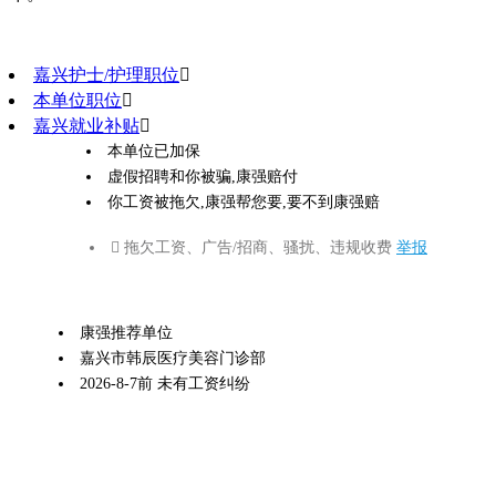
嘉兴护士/护理职位

本单位职位

嘉兴就业补贴

本单位已加保
虚假招聘和你被骗,康强赔付
你工资被拖欠,康强帮您要,要不到康强赔
 拖欠工资、广告/招商、骚扰、违规收费
举报
康强推荐单位
嘉兴市韩辰医疗美容门诊部
2026-8-7前 未有工资纠纷