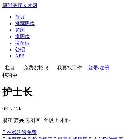
康强医疗人才网
首页
推荐职位
简历
搜职位
搜单位
公招
APP
登录/注册
栏目
免费发招聘
我要找工作
招聘中
护士长
9K～12K
浙江-嘉兴-秀洲区
1年以上
本科
 在线沟通
免费