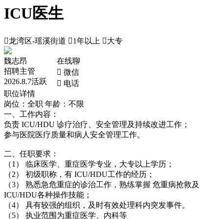
ICU医生

龙湾区-瑶溪街道

1年以上

大专
魏志昂
在线聊
招聘主管
 微信
2026.8.7活跃
 电话
职位详情
岗位：全职
年龄：不限
一、工作内容：
负责 ICU/HDU 诊疗治疗、安全管理及持续改进工作；
参与医院医疗质量和病人安全管理工作。
二、任职要求：
（1） 临床医学、重症医学专业，大专以上学历；
（2） 初级职称，有 ICU/HDU工作的经历；
（3） 熟悉急危重症的诊治工作，熟练掌握 危重病抢救及
ICU/HDU各种操作技能；
（4） 具有较强的组织，及时有效处理科内突发事件。
（5） 执业范围为重症医学、内科等