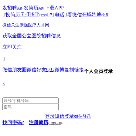
发招聘
发简历
下载APP
免费
免费
７
打招呼
在线沟通

投简历

打电话

看微信
(免费)
(免费)
微信关注康强医疗人才网
获取全国公立医院招聘信息
立即关注

Q Q
微信朋友圈
微信好友
微博
复制链接
个人会员登录
×
登录
短信登录
微信登录
找回密码?
注册简历
(只需1分钟)