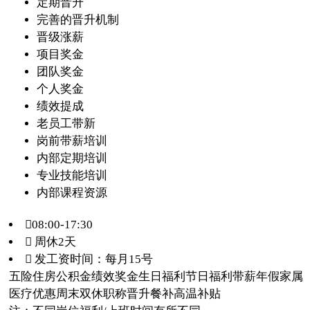
定期晋升
完善的晋升机制
晋级涨薪
项目奖金
团队奖金
个人奖金
绩效提成
老员工带新
岗前带薪培训
内部定期培训
专业技能培训
内部课程资源
08:00-17:30
 周休2天
 发工资时间：每月15号
五险
住房公积金
绩效奖金
生日福利
节日福利
带薪年假
家属
医疗优惠
周末双休
职称晋升
餐补
高温补贴