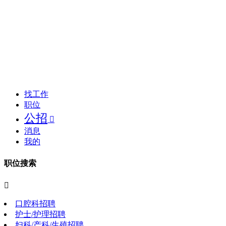
找工作
职位
公招

消息
我的
职位搜索

口腔科招聘
护士/护理招聘
妇科/产科/生殖招聘