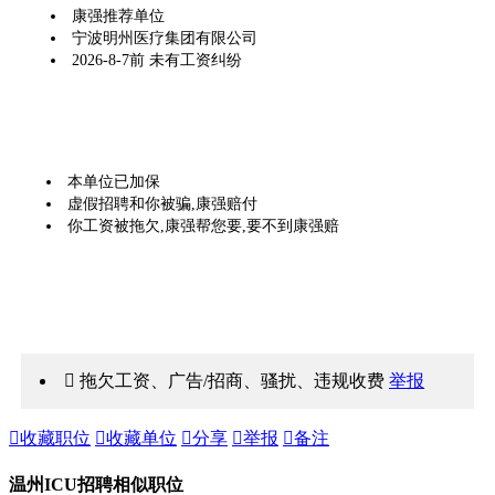
康强推荐单位
宁波明州医疗集团有限公司
2026-8-7前 未有工资纠纷
本单位已加保
虚假招聘和你被骗,康强赔付
你工资被拖欠,康强帮您要,要不到康强赔
 拖欠工资、广告/招商、骚扰、违规收费
举报

收藏职位

收藏单位

分享

举报

备注
温州ICU招聘相似职位