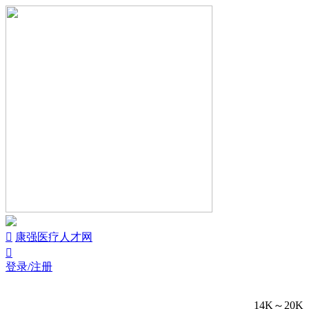


康强医疗人才网

登录/注册
14K～20K