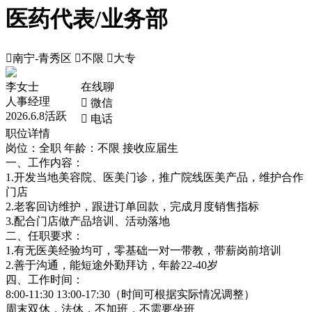
医药代表/业务部

南宁-青秀区

不限

大专
李女士
在线聊
人事经理
 微信
2026.6.8活跃
 电话
职位详情
岗位：全职
年龄：不限
接收应届生
一、工作内容：
1.开发当地美容院、医美门诊，推广院线医美产品，维护合作
门店
2.老客回访维护，跟进订单回款，完成月度销售指标
3.配合门店做产品培训、活动落地
二、任职要求：
1.有无医美经验均可，零基础一对一带教，带薪岗前培训
2.善于沟通，能短途外勤拜访，年龄22-40岁
四、工作时间：
8:00-11:30 13:00-17:30（时间可根据实际情况调整）
周末双休，法休，不加班，不需要坐班