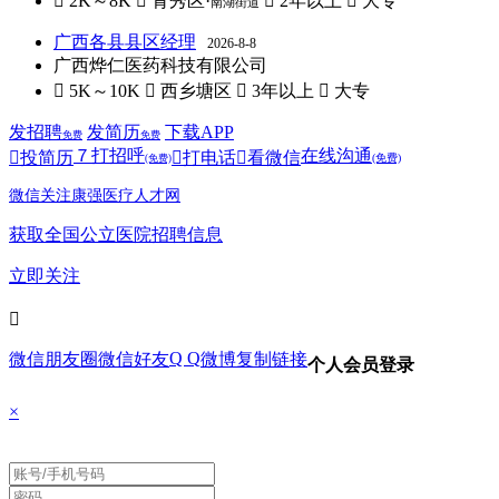
 2K～8K
 青秀区·
 2年以上
 大专
南湖街道
广西各县县区经理
2026-8-8
广西烨仁医药科技有限公司
 5K～10K
 西乡塘区
 3年以上
 大专
发招聘
发简历
下载APP
免费
免费
７
打招呼
在线沟通

投简历

打电话

看微信
(免费)
(免费)
微信关注康强医疗人才网
获取全国公立医院招聘信息
立即关注

Q Q
微信朋友圈
微信好友
微博
复制链接
个人会员登录
×