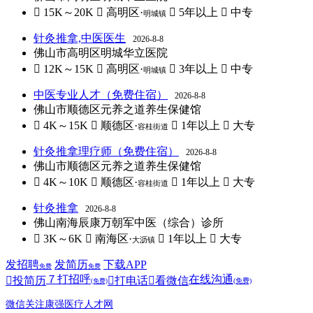
 15K～20K
 高明区·
 5年以上
 中专
明城镇
针灸推拿,中医医生
2026-8-8
佛山市高明区明城华立医院
 12K～15K
 高明区·
 3年以上
 中专
明城镇
中医专业人才（免费住宿）
2026-8-8
佛山市顺德区元养之道养生保健馆
 4K～15K
 顺德区·
 1年以上
 大专
容桂街道
针灸推拿理疗师（免费住宿）
2026-8-8
佛山市顺德区元养之道养生保健馆
 4K～10K
 顺德区·
 1年以上
 大专
容桂街道
针灸推拿
2026-8-8
佛山南海辰康万朝军中医（综合）诊所
 3K～6K
 南海区·
 1年以上
 大专
大沥镇
发招聘
发简历
下载APP
免费
免费
７
打招呼
在线沟通

投简历

打电话

看微信
(免费)
(免费)
微信关注康强医疗人才网