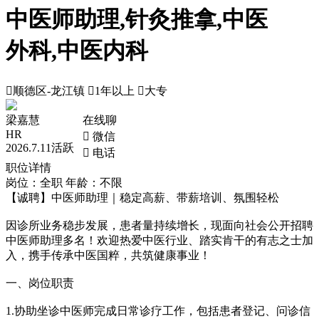
中医师助理,针灸推拿,中医
外科,中医内科

顺德区-龙江镇

1年以上

大专
梁嘉慧
在线聊
HR
 微信
2026.7.11活跃
 电话
职位详情
岗位：全职
年龄：不限
【诚聘】中医师助理｜稳定高薪、带薪培训、氛围轻松
因诊所业务稳步发展，患者量持续增长，现面向社会公开招聘
中医师助理多名！欢迎热爱中医行业、踏实肯干的有志之士加
入，携手传承中医国粹，共筑健康事业！
一、岗位职责
1.协助坐诊中医师完成日常诊疗工作，包括患者登记、问诊信