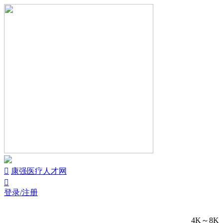


康强医疗人才网

登录/注册
4K～8K