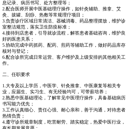
息记录、病历书写、处方整理等；
2.配合医师开展中医基础理疗操作，如针灸辅助、推拿、艾
灸、拔罐、刮痧、热敷等常规理疗项目；
3.负责诊疗区域日常清洁、器械消毒、药品整理摆放，维护诊
室整洁规范，落实卫生防疫标准；
4.接待到店患者，引导就诊流程，解答患者基础咨询，维护良
好的医患关系；
5.协助完成中药抓药、配药、煎药等辅助工作，做好药品库存
核对与登记；
6.配合诊所完成日常运营、客户维护及上级安排的其他相关工
作。
二、任职要求
1.大专及以上学历，中医学、针灸推拿、中医康复等相关专
业，应届生、实习生、有无经验均可，可带薪培养；
2.熟悉中医基础理论，了解常见中医理疗操作，具备基础病历
书写能力优先；
3.工作认真细心、责任心强、耐心亲和，善于沟通，对待患者
热情负责；
4.遵守诊所规章制度，吃苦耐劳、踏实稳定，热爱中医行业，
有长期发展意愿；