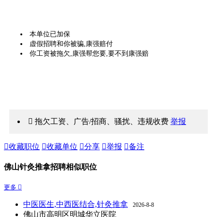
本单位已加保
虚假招聘和你被骗,康强赔付
你工资被拖欠,康强帮您要,要不到康强赔
 拖欠工资、广告/招商、骚扰、违规收费
举报

收藏职位

收藏单位

分享

举报

备注
佛山针灸推拿招聘相似职位
更多 
中医医生,中西医结合,针灸推拿
2026-8-8
佛山市高明区明城华立医院